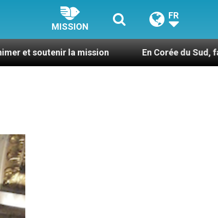
FR
MISSION
a mission
En Corée du Sud, faire du catéchism