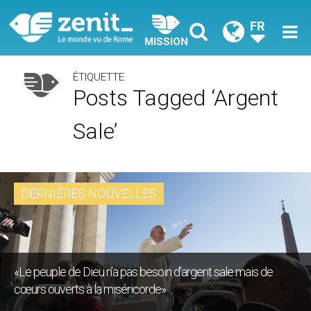
FR
MISSION
ÉTIQUETTE
Posts Tagged ‘argent
Sale’
DERNIÈRES NOUVELLES
«Le peuple de Dieu n’a pas besoin d’argent sale mais de
cœurs ouverts à la miséricorde»