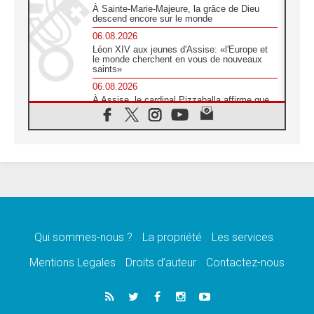
À Sainte-Marie-Majeure, la grâce de Dieu
descend encore sur le monde
06.08.2026
Léon XIV aux jeunes d'Assise: «l'Europe et
le monde cherchent en vous de nouveaux
saints»
06.08.2026
À Assise, le cardinal Pizzaballa affirme que
«les chrétiens veulent la paix»
06.08.2026
Au Mexique, le cardinal Parolin invite à être
aux côtés des marginalisées
06.08.2026
À Assise, le Pape invite les jeunes à
«construire la civilisation de l'amour»
05.08.2026
La visite du Pape en Argentine portera «un
message de paix et de dignité humaine»
Qui sommes-nous ?
La propriété
Les services
05.08.2026
Mentions Legales
Droits d’auteur
Contactez-nous
«La visite du Pape en Uruguay renforcera
l'espérance» affirme Mgr Tróccoli
05.08.2026
Le nonce en Ukraine: «Il est inquiétant
d'entendre ceux qui bénissent la guerre»