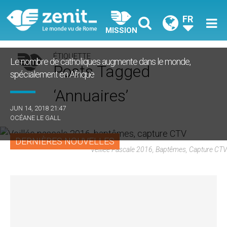
FR
MISSION
ÉTIQUETTE
Le nombre de catholiques augmente dans le monde,
Posts Tagged
spécialement en Afrique
‘annuaires’
JUN 14, 2018 21:47
OCÉANE LE GALL
DERNIÈRES NOUVELLES
Veillée Pascale 2016, Baptêmes, Capture CTV