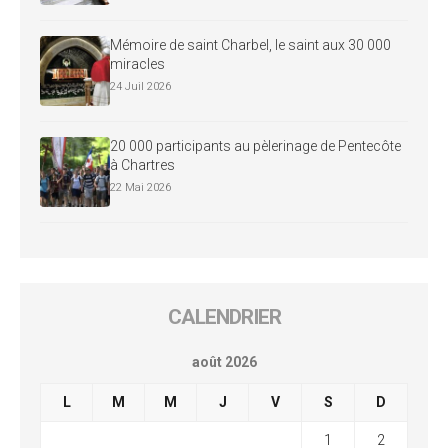
Mémoire de saint Charbel, le saint aux 30 000
miracles
24 Juil 2026
20 000 participants au pèlerinage de Pentecôte
à Chartres
22 Mai 2026
CALENDRIER
août 2026
L
M
M
J
V
S
D
1
2