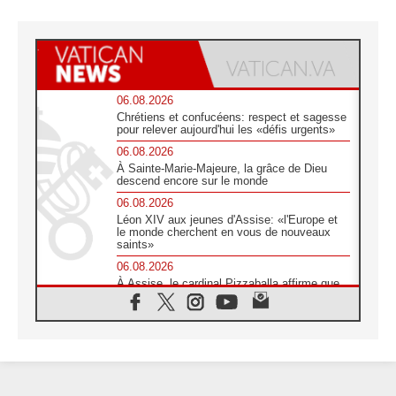
06.08.2026
Chrétiens et confucéens: respect et sagesse
pour relever aujourd'hui les «défis urgents»
06.08.2026
À Sainte-Marie-Majeure, la grâce de Dieu
descend encore sur le monde
06.08.2026
Léon XIV aux jeunes d'Assise: «l'Europe et
le monde cherchent en vous de nouveaux
saints»
06.08.2026
À Assise, le cardinal Pizzaballa affirme que
«les chrétiens veulent la paix»
06.08.2026
Au Mexique, le cardinal Parolin invite à être
aux côtés des marginalisées
06.08.2026
À Assise, le Pape invite les jeunes à