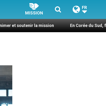
FR
MISSION
nir la mission
En Corée du Sud, faire du catéc