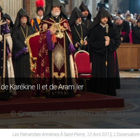
 de Karékine II et de Aram Ier
Les Patriarches Arméines À Saint-Pierre, 12 Avril 2015, L'Osservato