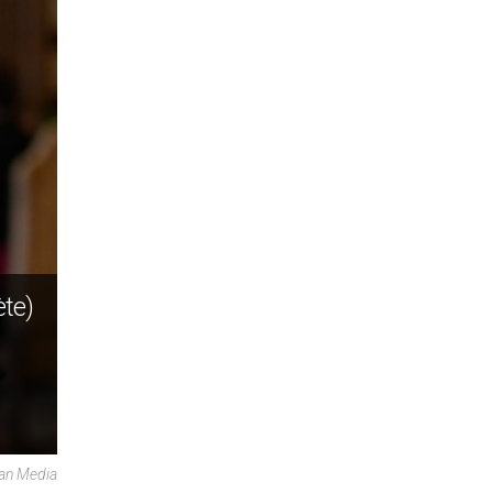
ète)
can Media