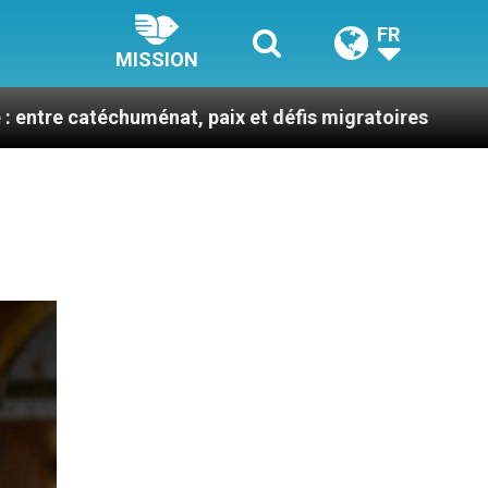
FR
MISSION
uménat, paix et défis migratoires
Léon XIV en F