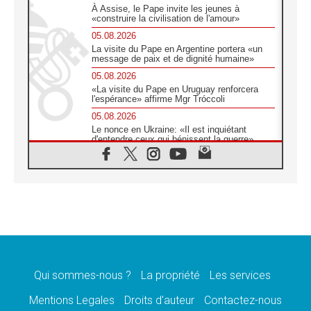
À Assise, le Pape invite les jeunes à
«construire la civilisation de l'amour»
05.08.2026
La visite du Pape en Argentine portera «un
message de paix et de dignité humaine»
05.08.2026
«La visite du Pape en Uruguay renforcera
l'espérance» affirme Mgr Tróccoli
05.08.2026
Le nonce en Ukraine: «Il est inquiétant
d'entendre ceux qui bénissent la guerre»
05.08.2026
Léon XIV au Pérou, une lueur d'espoir pour
un peuple en quête de paix
05.08.2026
SCEAM: L'Église en Afrique vers
l'Assemblée ecclésiale de 2028 depuis
Addis-Abeba
05.08.2026
Le Pape exprime ses condoléances suite au
décès du cardinal Júlio Langa
Qui sommes-nous ?
La propriété
Les services
05.08.2026
Mentions Legales
Droits d’auteur
Contactez-nous
Le Pape attendu en novembre en Uruguay,
en Argentine et au Pérou