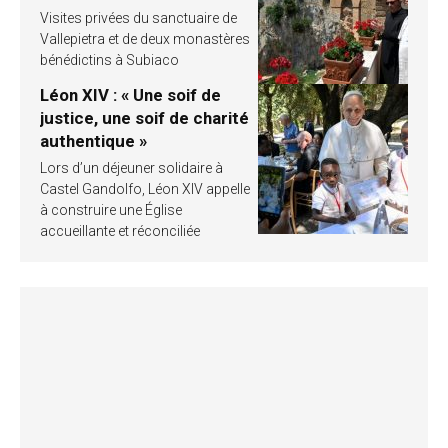
Visites privées du sanctuaire de
Vallepietra et de deux monastères
bénédictins à Subiaco
Léon XIV : « Une soif de
justice, une soif de charité
authentique »
Lors d’un déjeuner solidaire à
Castel Gandolfo, Léon XIV appelle
à construire une Église
accueillante et réconciliée