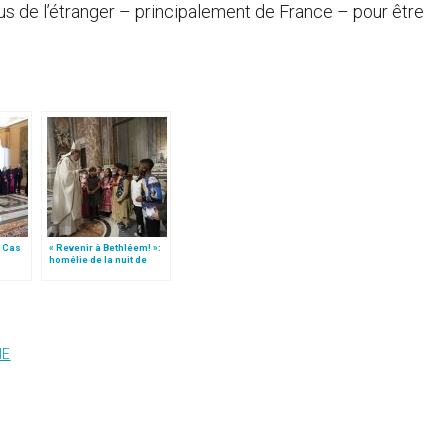
s de l’étranger – principalement de France – pour être
« Cas
« Revenir à Bethléem! »:
homélie de la nuit de
ar des
Noël (texte complet)
plet)
IE