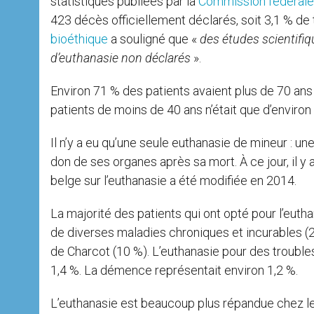
statistiques publiées par la
Commission fédérale d
423 décès officiellement déclarés, soit 3,1 % de 
bioéthique
a souligné que «
des études scientifiq
d’euthanasie non déclarés
».
Environ 71 % des patients avaient plus de 70 ans
patients de moins de 40 ans n’était que d’environ
Il n’y a eu qu’une seule euthanasie de mineur : une
don de ses organes après sa mort. À ce jour, il y
belge sur l’euthanasie a été modifiée en 2014.
La majorité des patients qui ont opté pour l’eut
de diverses maladies chroniques et incurables (
de Charcot (10 %). L’euthanasie pour des troubl
1,4 %. La démence représentait environ 1,2 %.
L’euthanasie est beaucoup plus répandue chez l