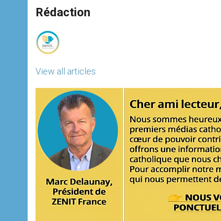
A
n
o
e
p
g
o
r
Rédaction
p
e
k
r
View all articles