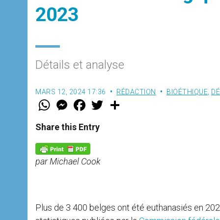
2023
Détails et analyse
MARS 12, 2024 17:36
RÉDACTION
BIOÉTHIQUE
,
DÉ
W
M
F
T
S
h
e
a
w
h
a
s
c
i
a
t
s
e
t
r
Share this Entry
s
e
b
t
e
A
n
o
e
p
g
o
r
p
e
k
par Michael Cook
r
Plus de 3 400 belges ont été euthanasiés en 202