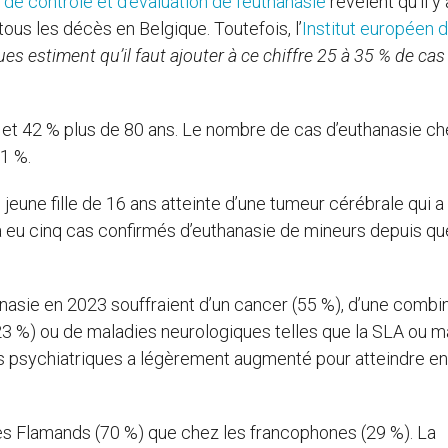
e contrôle et d’évaluation de l’euthanasie
révèlent qu’il y 
tous les décès en Belgique. Toutefois, l’
Institut européen 
ues estiment qu’il faut ajouter à ce chiffre 25 à 35 % de cas
 et 42 % plus de 80 ans. Le nombre de cas d’euthanasie ch
 1 %.
 jeune fille de 16 ans atteinte d’une tumeur cérébrale qui a 
 a eu cinq cas confirmés d’euthanasie de mineurs depuis que
hanasie en 2023 souffraient d’un cancer (55 %), d’une combi
23 %) ou de maladies neurologiques telles que la SLA ou m
es psychiatriques a légèrement augmenté pour atteindre en
es Flamands (70 %) que chez les francophones (29 %). La