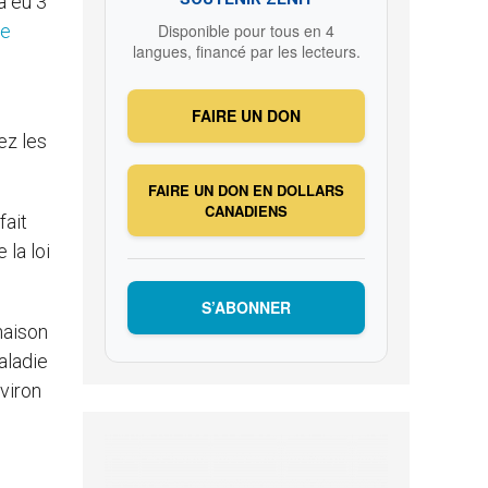
a eu 3
Disponible pour tous en 4
de
langues, financé par les lecteurs.
FAIRE UN DON
ez les
FAIRE UN DON EN DOLLARS
CANADIENS
fait
 la loi
S’ABONNER
naison
aladie
viron