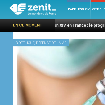
PAPE LÉON XIV
CITÉ DU
Léon XIV en France : le programme détaillé de 
EN CE MOMENT
,
BIOÉTHIQUE
DÉFENSE DE LA VIE