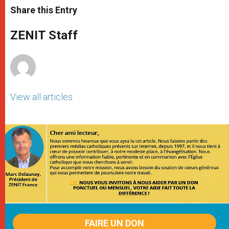
t
s
e
t
r
Share this Entry
s
e
b
t
e
A
n
o
e
p
g
o
r
ZENIT Staff
p
e
k
r
View all articles
FAIRE UN DON