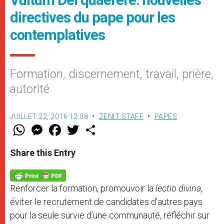
Vultum Dei quaerere: nouvelles
directives du pape pour les
contemplatives
Formation, discernement, travail, prière,
autorité
JUILLET 22, 2016 12:08
ZENIT STAFF
PAPES
W
M
F
T
S
h
e
a
w
h
a
s
c
i
a
t
s
e
t
r
Share this Entry
s
e
b
t
e
A
n
o
e
p
g
o
r
p
e
k
Renforcer la formation, promouvoir la
lectio divina
,
r
éviter le recrutement de candidates d’autres pays
pour la seule survie d’une communauté, réfléchir sur