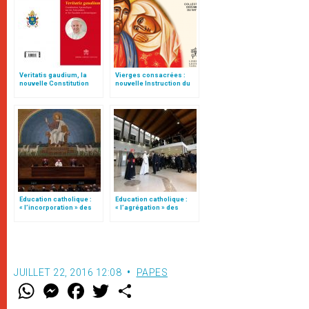
Veritatis gaudium, la
Vierges consacrées :
nouvelle Constitution
nouvelle Instruction du
pour les études
Vatican
ecclésiastiques
Education catholique :
Education catholique :
« l’incorporation » des
« l’agrégation » des
instituts de théologie à
instituts de théologie à
des Facultés
des Facultés
ecclésiastiques
ecclésiastiques
JUILLET 22, 2016 12:08
PAPES
W
M
F
T
S
h
e
a
w
h
a
s
c
i
a