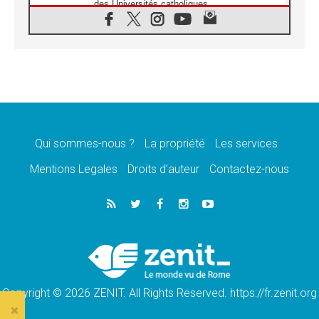
des Universités catholiques
08.08.2026
Signis 2026, donner la parole aux religieuses
catholiques
08.08.2026
Au Bangladesh, l'Église accompagne les
Dalits sur le chemin de la dignité
07.08.2026
Philippines: le vicariat apostolique de
Calapan devient un diocèse
Qui sommes-nous ?
La propriété
Les services
07.08.2026
Congo-Brazzaville: le 15 août, entre solennité
Mentions Legales
Droits d’auteur
Contactez-nous
de l'Assomption et mémoire nationale
07.08.2026
«La paix commence par l'empathie» estime
le cardinal Parolin
07.08.2026
En Colombie, «la paix ne s'achète pas avec
une signature»
Copyright © 2026 ZENIT. All Rights Reserved. https://fr.zenit.org