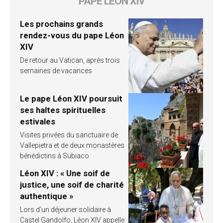
PAPE LÉON XIV
Les prochains grands
rendez-vous du pape Léon
XIV
De retour au Vatican, après trois
semaines de vacances
Le pape Léon XIV poursuit
ses haltes spirituelles
estivales
Visites privées du sanctuaire de
Vallepietra et de deux monastères
bénédictins à Subiaco
Léon XIV : « Une soif de
justice, une soif de charité
authentique »
Lors d’un déjeuner solidaire à
Castel Gandolfo, Léon XIV appelle