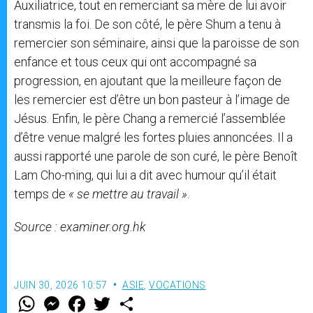
Auxiliatrice, tout en remerciant sa mère de lui avoir
transmis la foi. De son côté, le père Shum a tenu à
remercier son séminaire, ainsi que la paroisse de son
enfance et tous ceux qui ont accompagné sa
progression, en ajoutant que la meilleure façon de
les remercier est d’être un bon pasteur à l’image de
Jésus. Enfin, le père Chang a remercié l’assemblée
d’être venue malgré les fortes pluies annoncées. Il a
aussi rapporté une parole de son curé, le père Benoît
Lam Cho-ming, qui lui a dit avec humour qu’il était
temps de
« se mettre au travail »
.
Source : examiner.org.hk
JUIN 30, 2026 10:57
ASIE
,
VOCATIONS
W
M
F
T
S
h
e
a
w
h