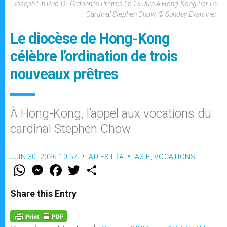
Joseph Lin Ruo-Qi, Ordonnés Prêtres Le 13 Juin À Hong-Kong Par Le
Cardinal Stephen Chow. © Sunday Examiner
Le diocèse de Hong-Kong
célèbre l’ordination de trois
nouveaux prêtres
À Hong-Kong, l’appel aux vocations du
cardinal Stephen Chow
JUIN 30, 2026 10:57
AD EXTRA
ASIE
,
VOCATIONS
W
M
F
T
S
h
e
a
w
h
a
s
c
i
a
t
s
e
t
r
Share this Entry
s
e
b
t
e
A
n
o
e
p
g
o
r
p
e
k