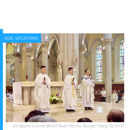
,
ASIE
VOCATIONS
De Gauche À Droite Benoît Shum Hin-Ho, Nicolas Chang Tai-Yin Et