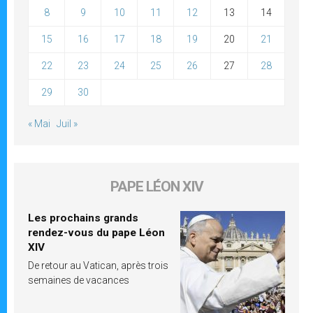
8
9
10
11
12
13
14
15
16
17
18
19
20
21
22
23
24
25
26
27
28
29
30
« Mai
Juil »
PAPE LÉON XIV
Les prochains grands
rendez-vous du pape Léon
XIV
De retour au Vatican, après trois
semaines de vacances