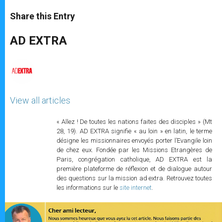
a
s
c
i
a
t
s
e
t
r
Share this Entry
s
e
b
t
e
A
n
o
e
p
g
o
r
AD EXTRA
p
e
k
r
View all articles
« Allez ! De toutes les nations faites des disciples » (Mt
28, 19). AD EXTRA signifie « au loin » en latin, le terme
désigne les missionnaires envoyés porter l’Evangile loin
de chez eux. Fondée par les Missions Etrangères de
Paris, congrégation catholique, AD EXTRA est la
première plateforme de réflexion et de dialogue autour
des questions sur la mission ad extra. Retrouvez toutes
les informations sur le
site internet
.