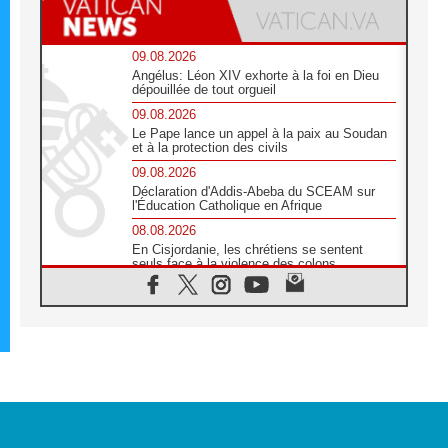
09.08.2026
Angélus: Léon XIV exhorte à la foi en Dieu
dépouillée de tout orgueil
09.08.2026
Le Pape lance un appel à la paix au Soudan
et à la protection des civils
09.08.2026
Déclaration d'Addis-Abeba du SCEAM sur
l'Éducation Catholique en Afrique
08.08.2026
En Cisjordanie, les chrétiens se sentent
seuls face à la violence des colons
08.08.2026
Léon XIV au sanctuaire de Notre Dame du
Bon Conseil à Genazzano en septembre
08.08.2026
Léon XIV: Sainte Agathe aide à contempler
la victoire de l'amour sur la mort
08.08.2026
«Relancer l'empathie», le projet Triennal d'art
des Universités catholiques