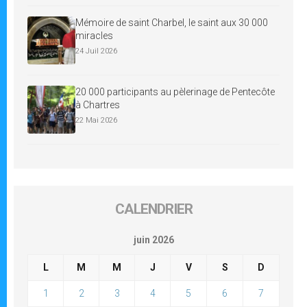
Mémoire de saint Charbel, le saint aux 30 000
miracles
24 Juil 2026
20 000 participants au pèlerinage de Pentecôte
à Chartres
22 Mai 2026
CALENDRIER
juin 2026
L
M
M
J
V
S
D
1
2
3
4
5
6
7