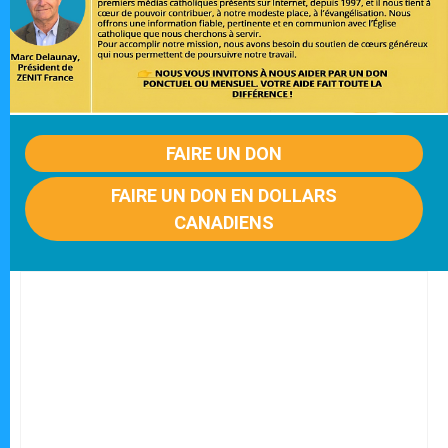
FAIRE UN DON
FAIRE UN DON EN DOLLARS
CANADIENS