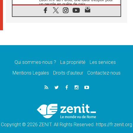
un peuple en quête de paix
05.08.2026
SCEAM: L'Église en Afrique vers
l'Assemblée ecclésiale de 2028 depuis
Addis-Abeba
05.08.2026
Le Pape exprime ses condoléances suite au
décès du cardinal Júlio Langa
05.08.2026
Le Pape attendu en novembre en Uruguay,
en Argentine et au Pérou
Qui sommes-nous ?
La propriété
Les services
05.08.2026
Mentions Legales
Droits d’auteur
Contactez-nous
Audience générale: la prière est un acte
d'espérance
04.08.2026
Léon XIV invite les Chevaliers de Colomb à
être des «prophètes de l'harmonie»
04.08.2026
Au Nigéria, attaques d'église, meurtre et
enlèvements de religieux suscitent l'émotion
Copyright © 2026 ZENIT. All Rights Reserved. https://fr.zenit.org