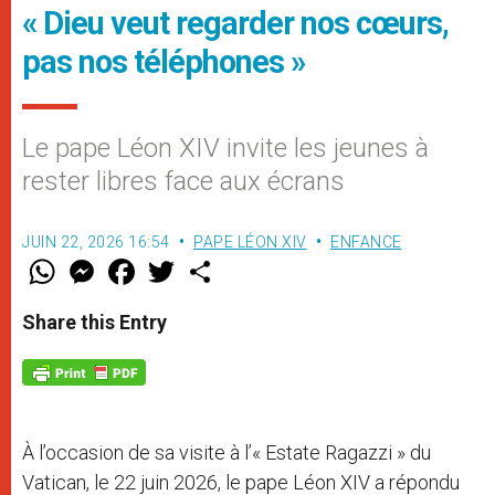
« Dieu veut regarder nos cœurs,
pas nos téléphones »
Le pape Léon XIV invite les jeunes à
rester libres face aux écrans
JUIN 22, 2026 16:54
PAPE LÉON XIV
ENFANCE
W
M
F
T
S
h
e
a
w
h
a
s
c
i
a
t
s
e
t
r
Share this Entry
s
e
b
t
e
A
n
o
e
p
g
o
r
p
e
k
r
À l’occasion de sa visite à l’« Estate Ragazzi » du
Vatican, le 22 juin 2026, le pape Léon XIV a répondu