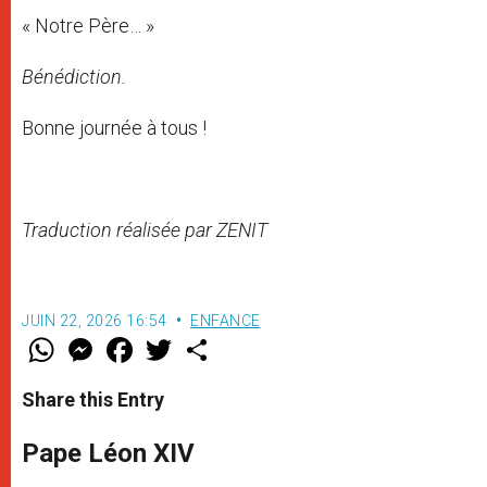
« Notre Père… »
Bénédiction.
Bonne journée à tous !
Traduction réalisée par ZENIT
JUIN 22, 2026 16:54
ENFANCE
W
M
F
T
S
h
e
a
w
h
a
s
c
i
a
t
s
e
t
r
Share this Entry
s
e
b
t
e
A
n
o
e
p
g
o
r
Pape Léon XIV
p
e
k
r