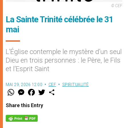
© CEF
La Sainte Trinité célébrée le 31
mai
L’Église contemple le mystère d’un seul
Dieu en trois personnes : le Père, le Fils
et l’Esprit Saint
MAI 29, 2026 12:00
CEF
SPIRITUALITÉ
W
M
F
T
S
h
e
a
w
h
a
s
c
i
a
t
s
e
t
r
Share this Entry
s
e
b
t
e
A
n
o
e
p
g
o
r
p
e
k
r