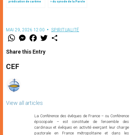
prédication de carême
» du synode de la Parole
au Vatican
de Dieu
MAI 29, 2026 12:00
SPIRITUALITÉ
W
M
F
T
S
h
e
a
w
h
a
s
c
i
a
t
s
e
t
r
Share this Entry
s
e
b
t
e
A
n
o
e
p
g
o
r
CEF
p
e
k
r
View all articles
La Conférence des évêques de France – ou Conférence
épiscopale – est constituée de l’ensemble des
cardinaux et évêques en activité exerçant leur charge
pastorale en France métropolitaine et dans les