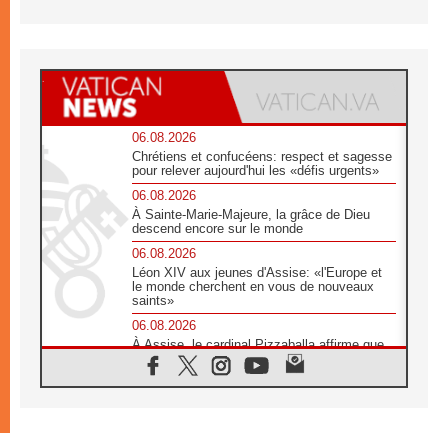
06.08.2026
Chrétiens et confucéens: respect et sagesse
pour relever aujourd'hui les «défis urgents»
06.08.2026
À Sainte-Marie-Majeure, la grâce de Dieu
descend encore sur le monde
06.08.2026
Léon XIV aux jeunes d'Assise: «l'Europe et
le monde cherchent en vous de nouveaux
saints»
06.08.2026
À Assise, le cardinal Pizzaballa affirme que
«les chrétiens veulent la paix»
06.08.2026
Au Mexique, le cardinal Parolin invite à être
aux côtés des marginalisées
06.08.2026