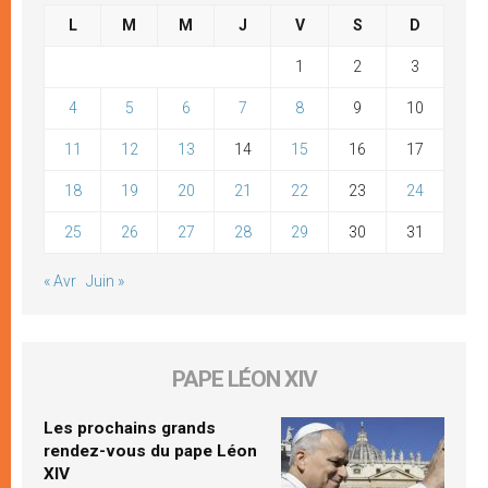
L
M
M
J
V
S
D
1
2
3
4
5
6
7
8
9
10
11
12
13
14
15
16
17
18
19
20
21
22
23
24
25
26
27
28
29
30
31
« Avr
Juin »
PAPE LÉON XIV
Les prochains grands
rendez-vous du pape Léon
XIV