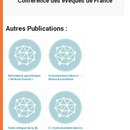
Conférence des évêques de France
Autres Publications :
Exhortation apostolique
Instrumentum laboris –
« Verbum Domini »
XIème Assemblée
Générale Ordinaire du
Synode des Évêques
Texte intégral de la 2e
L’« Instrumentum laboris