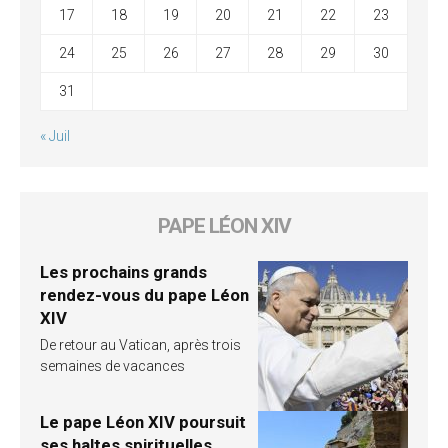
17
18
19
20
21
22
23
24
25
26
27
28
29
30
31
« Juil
PAPE LÉON XIV
Les prochains grands
rendez-vous du pape Léon
XIV
De retour au Vatican, après trois
semaines de vacances
Le pape Léon XIV poursuit
ses haltes spirituelles