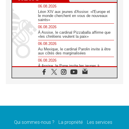
06.08.2026
Léon XIV aux jeunes d'Assise: «l'Europe et
le monde cherchent en vous de nouveaux
saints»
06.08.2026
À Assise, le cardinal Pizzaballa affirme que
«les chrétiens veulent la paix»
06.08.2026
Au Mexique, le cardinal Parolin invite à être
aux côtés des marginalisées
06.08.2026
À Assise, le Pape invite les jeunes à
«construire la civilisation de l'amour»
05.08.2026
La visite du Pape en Argentine portera «un
message de paix et de dignité humaine»
05.08.2026
«La visite du Pape en Uruguay renforcera
l'espérance» affirme Mgr Tróccoli
05.08.2026
Le nonce en Ukraine: «Il est inquiétant
d'entendre ceux qui bénissent la guerre»
Qui sommes-nous ?
La propriété
Les services
05.08.2026