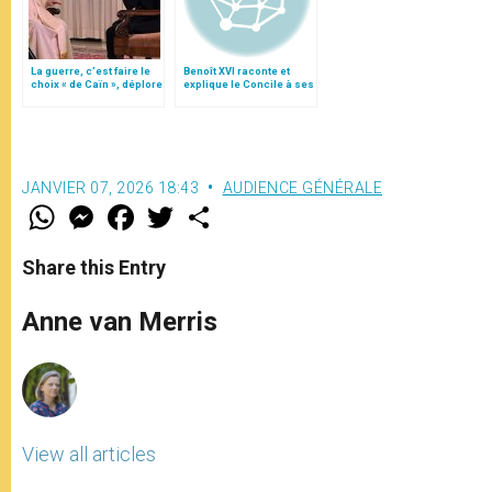
La guerre, c’est faire le
Benoît XVI raconte et
choix « de Caïn », déplore
explique le Concile à ses
le pape François
prêtres
JANVIER 07, 2026 18:43
AUDIENCE GÉNÉRALE
W
M
F
T
S
h
e
a
w
h
a
s
c
i
a
t
s
e
t
r
Share this Entry
s
e
b
t
e
A
n
o
e
p
g
o
r
Anne van Merris
p
e
k
r
View all articles