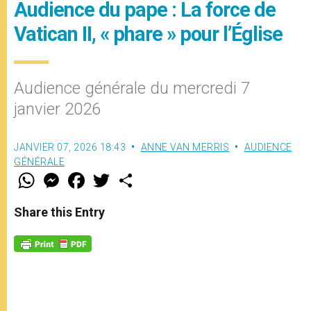
Audience du pape : La force de
Vatican II, « phare » pour l’Église
Audience générale du mercredi 7
janvier 2026
JANVIER 07, 2026 18:43
ANNE VAN MERRIS
AUDIENCE
GÉNÉRALE
W
M
F
T
S
h
e
a
w
h
a
s
c
i
a
t
s
e
t
r
Share this Entry
s
e
b
t
e
A
n
o
e
p
g
o
r
p
e
k
r