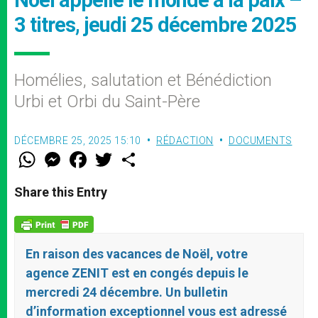
3 titres, jeudi 25 décembre 2025
Homélies, salutation et Bénédiction
Urbi et Orbi du Saint-Père
DÉCEMBRE 25, 2025 15:10
RÉDACTION
DOCUMENTS
W
M
F
T
S
h
e
a
w
h
a
s
c
i
a
t
s
e
t
r
Share this Entry
s
e
b
t
e
A
n
o
e
p
g
o
r
p
e
k
r
En raison des vacances de Noël, votre
agence ZENIT est en congés depuis le
mercredi 24 décembre. Un bulletin
d’information exceptionnel vous est adressé