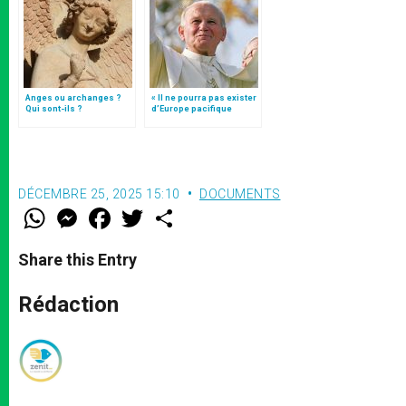
Anges ou archanges ?
« Il ne pourra pas exister
Qui sont-ils ?
d’Europe pacifique
sans… »: l’Ukraine, dans
la vision de Jean-Paul II
DÉCEMBRE 25, 2025 15:10
DOCUMENTS
W
M
F
T
S
h
e
a
w
h
a
s
c
i
a
t
s
e
t
r
Share this Entry
s
e
b
t
e
A
n
o
e
p
g
o
r
Rédaction
p
e
k
r