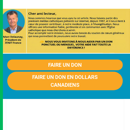
FAIRE UN DON
FAIRE UN DON EN DOLLARS
CANADIENS