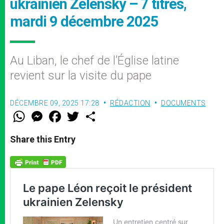
ukrainien Zelensky – 7 titres,
mardi 9 décembre 2025
Au Liban, le chef de l’Église latine
revient sur la visite du pape
DÉCEMBRE 09, 2025 17:28
RÉDACTION
DOCUMENTS
W
M
F
T
S
h
e
a
w
h
a
s
c
i
a
t
s
e
t
r
Share this Entry
s
e
b
t
e
A
n
o
e
p
g
o
r
p
e
k
r