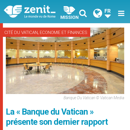
FR
MISSION
,
CITÉ DU VATICAN
ECONOMIE ET FINANCES
Banque Du Vatican © Vatican Media
La « Banque du Vatican »
présente son dernier rapport