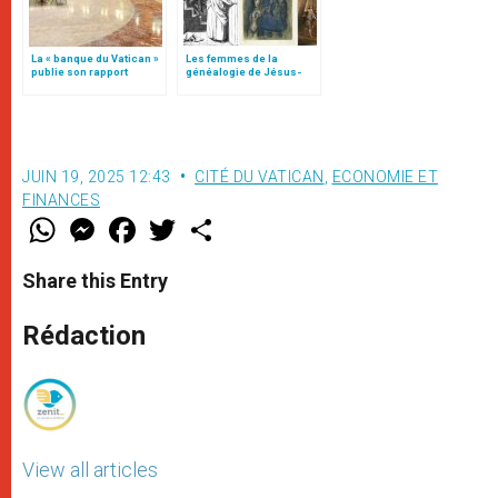
La « banque du Vatican »
Les femmes de la
publie son rapport
généalogie de Jésus-
annuel : Il y a des gains
Christ
JUIN 19, 2025 12:43
CITÉ DU VATICAN
,
ECONOMIE ET
FINANCES
W
M
F
T
S
h
e
a
w
h
a
s
c
i
a
t
s
e
t
r
Share this Entry
s
e
b
t
e
A
n
o
e
p
g
o
r
Rédaction
p
e
k
r
View all articles