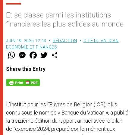
Et se classe parmi les institutions
financières les plus solides au monde
JUIN 19, 2025 12:43
RÉDACTION
CITÉ DU VATICAN
,
ECONOMIE ET FINANCES
W
M
F
T
S
h
e
a
w
h
a
s
c
i
a
t
s
e
t
r
Share this Entry
s
e
b
t
e
A
n
o
e
p
g
o
r
p
e
k
r
L’Institut pour les Œuvres de Religion (IOR), plus
connu sous le nom de « Banque du Vatican », a publié
la treizième édition du rapport annuel avec le bilan
de l’exercice 2024, préparé conformément aux