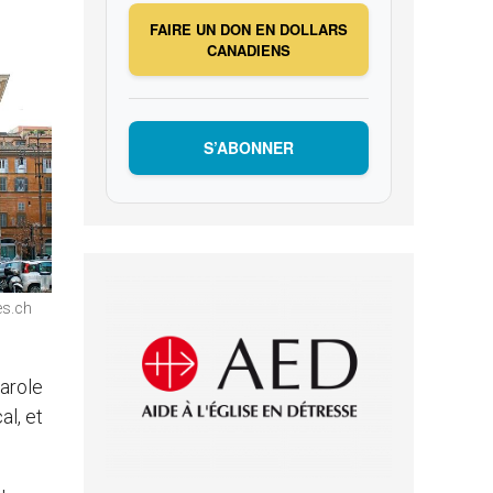
FAIRE UN DON EN DOLLARS
CANADIENS
S’ABONNER
es.ch
arole
al, et