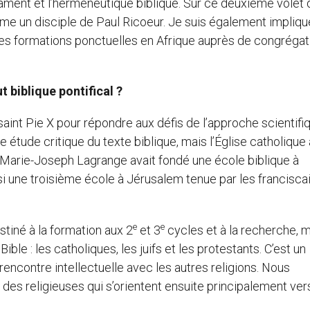
stament et l’herméneutique biblique. Sur ce deuxième volet 
 un disciple de Paul Ricoeur. Je suis également impliqu
 des formations ponctuelles en Afrique auprès de congrégat
ut biblique pontifical ?
saint Pie X pour répondre aux défis de l’approche scientifi
 étude critique du texte biblique, mais l’Église catholique 
in Marie-Joseph Lagrange avait fondé une école biblique à
ssi une troisième école à Jérusalem tenue par les franciscai
e
e
stiné à la formation aux 2
et 3
cycles et à la recherche, 
ible : les catholiques, les juifs et les protestants. C’est un
encontre intellectuelle avec les autres religions. Nous
t des religieuses qui s’orientent ensuite principalement vers