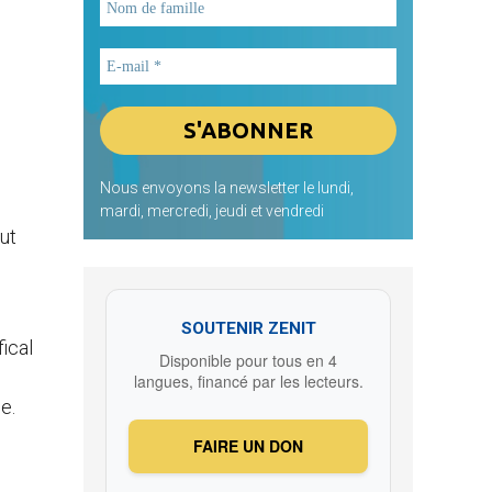
Nous envoyons la newsletter le lundi,
mardi, mercredi, jeudi et vendredi
ut
SOUTENIR ZENIT
ical
Disponible pour tous en 4
langues, financé par les lecteurs.
e.
FAIRE UN DON