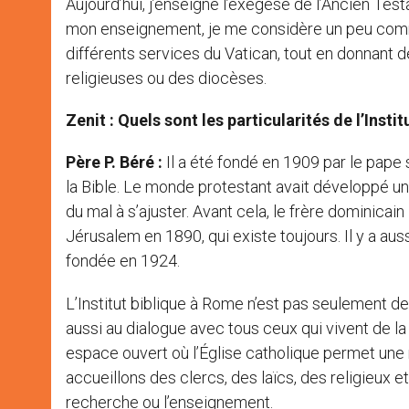
Aujourd’hui, j’enseigne l’exégèse de l’Ancien Te
mon enseignement, je me considère un peu comme
différents services du Vatican, tout en donnant
religieuses ou des diocèses.
Zenit : Quels sont les particularités de l’Instit
Père P. Béré :
Il a été fondé en 1909 par le pape 
la Bible. Le monde protestant avait développé une
du mal à s’ajuster. Avant cela, le frère dominica
Jérusalem en 1890, qui existe toujours. Il y a au
fondée en 1924.
L’Institut biblique à Rome n’est pas seulement de
aussi au dialogue avec tous ceux qui vivent de la B
espace ouvert où l’Église catholique permet une r
accueillons des clercs, des laïcs, des religieux e
recherche ou l’enseignement.