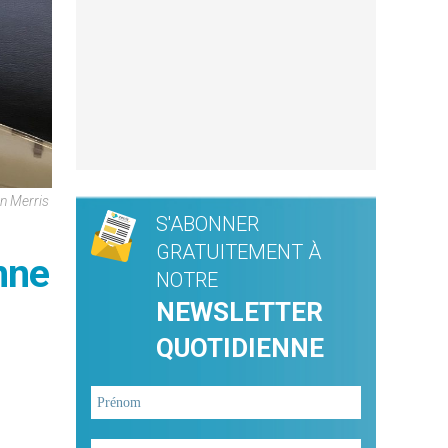
an Merris
S'ABONNER
GRATUITEMENT À
enne
NOTRE
NEWSLETTER
QUOTIDIENNE