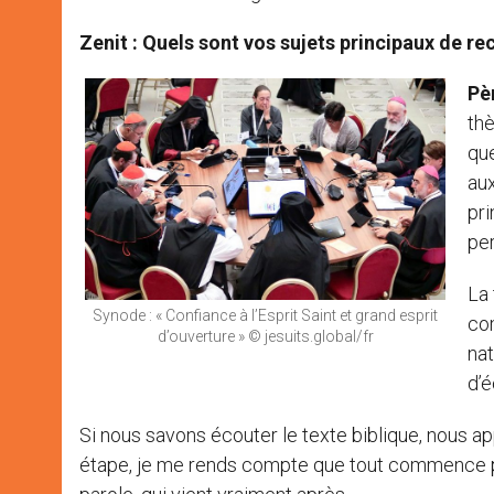
Zenit : Quels sont vos sujets principaux de r
Pèr
thè
que
aux
pri
per
La 
Synode : « Confiance à l’Esprit Saint et grand esprit
com
d’ouverture » © jesuits.global/fr
nat
d’é
Si nous savons écouter le texte biblique, nous a
étape, je me rends compte que tout commence par