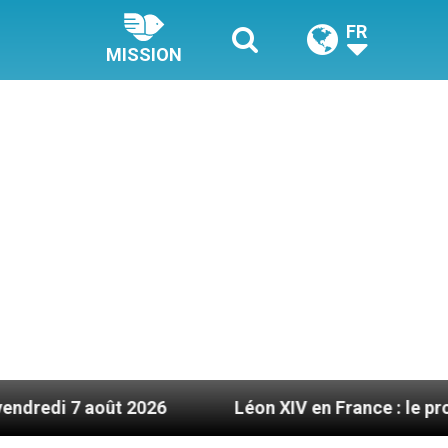
FR
MISSION
026
Léon XIV en France : le programme détaillé