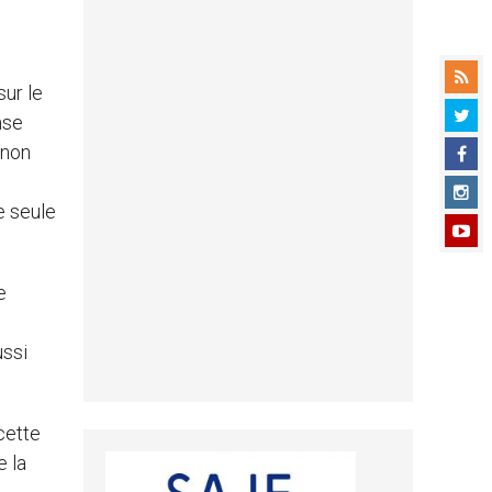
ur le
nse
 non
e seule
e
ussi
cette
 la