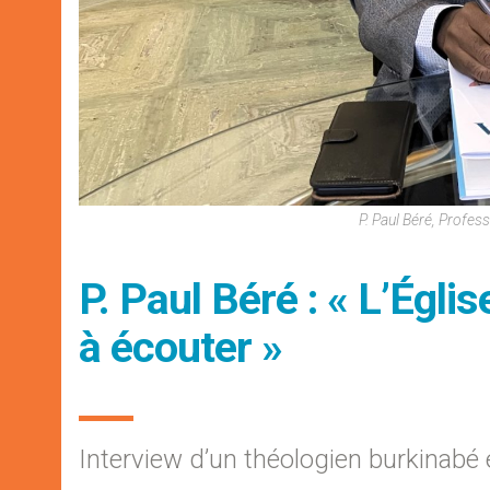
P. Paul Béré, Profes
P. Paul Béré : « L’Églis
à écouter »
Interview d’un théologien burkinabé 