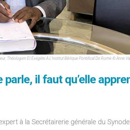
seur, Théologien Et Exégète À L'Institut Biblique Pontifical De Rome © Anne V
e parle, il faut qu’elle appr
expert à la Secrétairerie générale du Synode