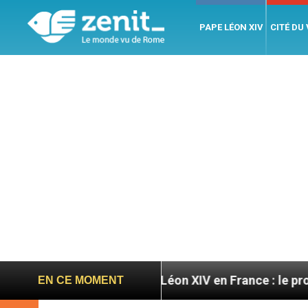
PAPE LÉON XIV
CITÉ DU
res
Léon XIV en France : le programme détaillé 
EN CE MOMENT