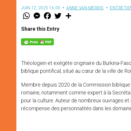
JUIN 12, 2025 16:09
ANNE VAN MERRIS
ENTRETIE
W
M
F
T
S
h
e
a
w
h
a
s
c
i
a
t
s
e
t
r
Share this Entry
s
e
b
t
e
A
n
o
e
p
g
o
r
p
e
k
r
Théologien et exégète originaire du Burkina-Faso,
biblique pontifical, situé au cœur de la ville de R
Membre depuis 2020 de la Commission biblique pon
romaine, notamment comme expert à la Secrétair
pour la culture. Auteur de nombreux ouvrages et ar
récompense des personnalités dans les domaines 