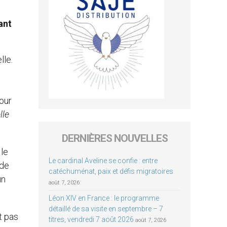
ant
lle.
our
lle
DERNIÈRES NOUVELLES
 le
Le cardinal Aveline se confie : entre
 de
catéchuménat, paix et défis migratoires
un
août 7, 2026
Léon XIV en France : le programme
détaillé de sa visite en septembre – 7
t pas
titres, vendredi 7 août 2026
août 7, 2026