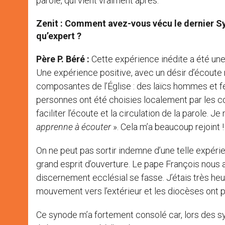
parole, qui vient vraiment après.
Zenit : Comment avez-vous vécu le dernier Sy
qu’expert ?
Père P. Béré :
Cette expérience inédite a été une c
Une expérience positive, avec un désir d’écoute m
composantes de l’Église : des laïcs hommes et fe
personnes ont été choisies localement par les c
faciliter l’écoute et la circulation de la parole. 
apprenne à écouter
». Cela m’a beaucoup rejoint !
On ne peut pas sortir indemne d’une telle expérien
grand esprit d’ouverture. Le pape François nous
discernement ecclésial se fasse. J’étais très heure
mouvement vers l’extérieur et les diocèses ont p
Ce synode m’a fortement consolé car, lors des syn