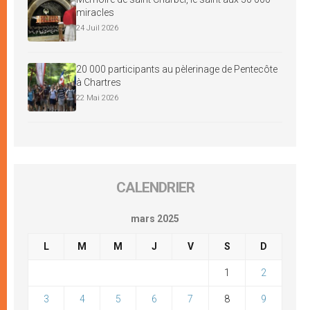
miracles
24 Juil 2026
20 000 participants au pèlerinage de Pentecôte
à Chartres
22 Mai 2026
CALENDRIER
mars 2025
L
M
M
J
V
S
D
1
2
3
4
5
6
7
8
9