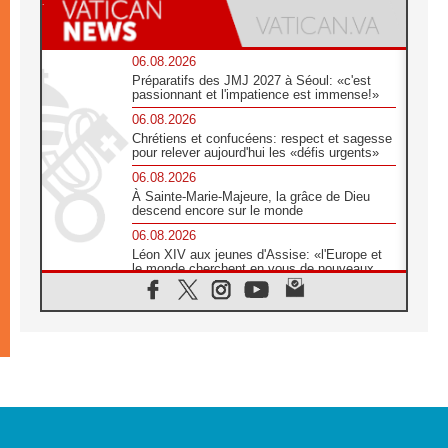
06.08.2026
Préparatifs des JMJ 2027 à Séoul: «c'est
passionnant et l'impatience est immense!»
06.08.2026
Chrétiens et confucéens: respect et sagesse
pour relever aujourd'hui les «défis urgents»
06.08.2026
À Sainte-Marie-Majeure, la grâce de Dieu
descend encore sur le monde
06.08.2026
Léon XIV aux jeunes d'Assise: «l'Europe et
le monde cherchent en vous de nouveaux
saints»
06.08.2026
À Assise, le cardinal Pizzaballa affirme que
«les chrétiens veulent la paix»
06.08.2026
Au Mexique, le cardinal Parolin invite à être
aux côtés des marginalisées
06.08.2026
À Assise, le Pape invite les jeunes à