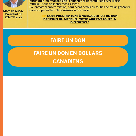
FAIRE UN DON
FAIRE UN DON EN DOLLARS
CANADIENS