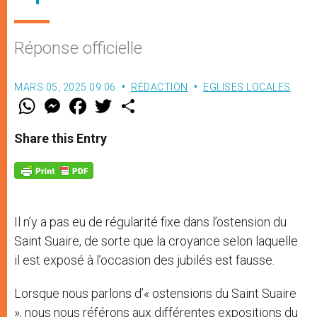
Réponse officielle
MARS 05, 2025 09:06
RÉDACTION
EGLISES LOCALES
W
M
F
T
S
h
e
a
w
h
a
s
c
i
a
t
s
e
t
r
Share this Entry
s
e
b
t
e
A
n
o
e
p
g
o
r
p
e
k
r
Il n’y a pas eu de régularité fixe dans l’ostension du
Saint Suaire, de sorte que la croyance selon laquelle
il est exposé à l’occasion des jubilés est fausse.
Lorsque nous parlons d’« ostensions du Saint Suaire
», nous nous référons aux différentes expositions du