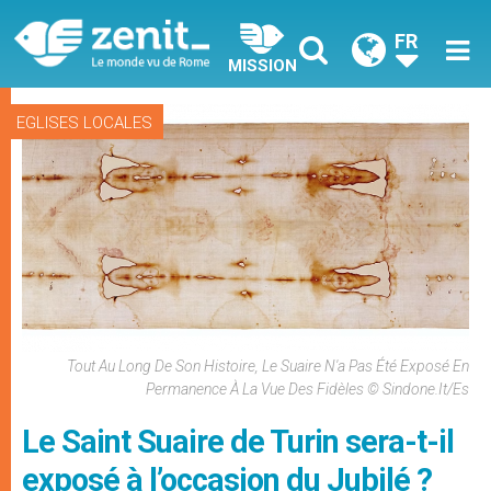
FR
MISSION
EGLISES LOCALES
Tout Au Long De Son Histoire, Le Suaire N'a Pas Été Exposé En
Permanence À La Vue Des Fidèles © Sindone.it/Es
Le Saint Suaire de Turin sera-t-il
exposé à l’occasion du Jubilé ?