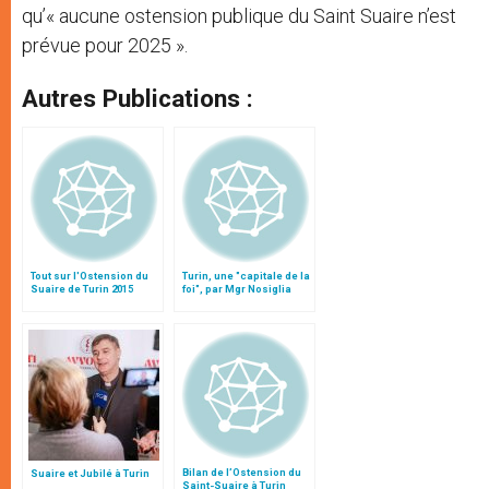
qu’« aucune ostension publique du Saint Suaire n’est
prévue pour 2025 ».
Autres Publications :
Tout sur l'Ostension du
Turin, une "capitale de la
Suaire de Turin 2015
foi", par Mgr Nosiglia
Bilan de l’Ostension du
Suaire et Jubilé à Turin
Saint-Suaire à Turin