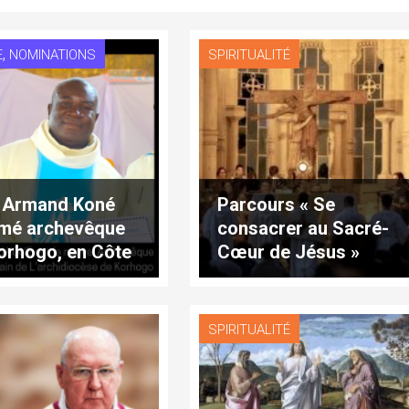
,
E
NOMINATIONS
SPIRITUALITÉ
. Armand Koné
Parcours « Se
mé archevêque
consacrer au Sacré-
orhogo, en Côte
Cœur de Jésus »
ire
SPIRITUALITÉ