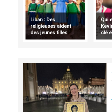
Liban : Des
Qui e
religieuses aident
Kevi
des jeunes filles
clé 
vulnérables
du p