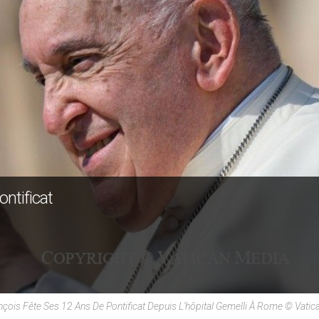
ntificat
nçois Fête Ses 12 Ans De Pontificat Depuis L'hôpital Gemelli À Rome © Vati