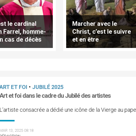
st le cardinal
Marcher avec le
n Farrel, homme-
Christ, c’est le suivre
en cas de décès
et en être
ape ?
transfigurés
ART ET FOI
•
JUBILÉ 2025
Art et foi dans le cadre du Jubilé des artistes
L’artiste consacrée a dédié une icône de la Vierge au pap
MAR 13, 2025 08:18