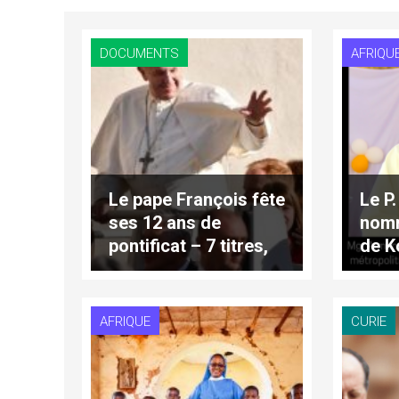
DOCUMENTS
AFRIQU
Le pape François fête
Le P
ses 12 ans de
nom
pontificat – 7 titres,
de K
jeudi 13 mars 2025
d’Ivo
AFRIQUE
CURIE