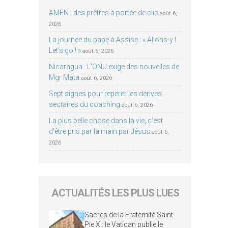
AMEN : des prêtres à portée de clic
août 6,
2026
La journée du pape à Assise : « Allons-y !
Let’s go ! »
août 6, 2026
Nicaragua : L’ONU exige des nouvelles de
Mgr Mata
août 6, 2026
Sept signes pour repérer les dérives
sectaires du coaching
août 6, 2026
La plus belle chose dans la vie, c’est
d’être pris par la main par Jésus
août 6,
2026
ACTUALITÉS LES PLUS LUES
Sacres de la Fraternité Saint-
Pie X : le Vatican publie le