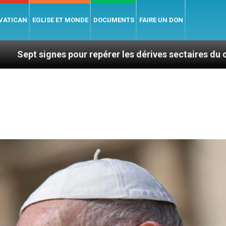
 VATICAN
EGLISE ET MONDE
DOCUMENTS
FAIRE UN DON
our repérer les dérives sectaires du coaching