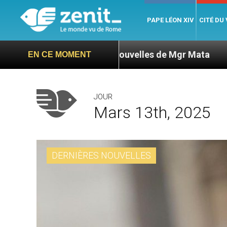
PAPE LÉON XIV
CITÉ DU
exige des nouvelles de Mgr Mata
Sept signes p
EN CE MOMENT
JOUR
Mars 13th, 2025
DERNIÈRES NOUVELLES