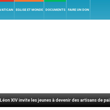
 VATICAN
EGLISE ET MONDE
DOCUMENTS
FAIRE UN DON
ite les jeunes à devenir des artisans de paix
Le 