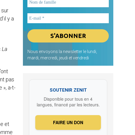
 sur
’il y a
«
La
Nous envoyons la newsletter le lundi,
mardi, mercredi, jeudi et vendredi
’ont
ent pas
», a-t-
SOUTENIR ZENIT
Disponible pour tous en 4
langues, financé par les lecteurs.
FAIRE UN DON
le et
 comme