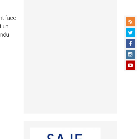
nt face
t un
endu