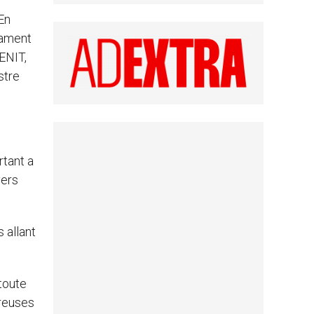
 En
stament
ENIT,
stre
rtant a
vers
 allant
.
toute
breuses