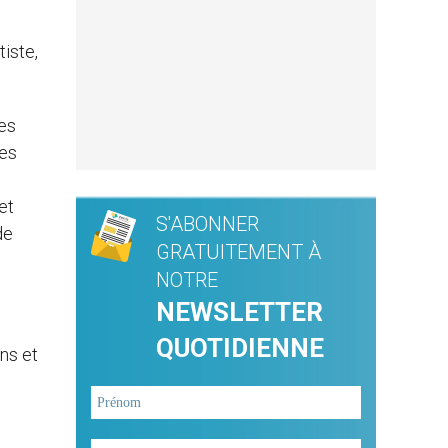
iste,
des
des
et
S'ABONNER
de
GRATUITEMENT À
NOTRE
NEWSLETTER
QUOTIDIENNE
ns et