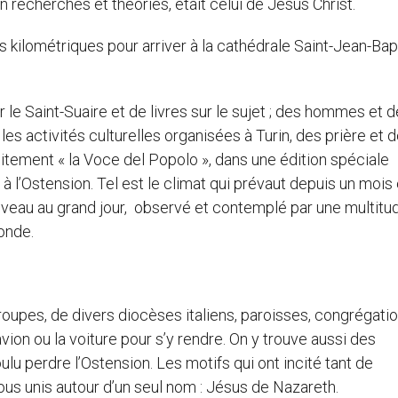
 recherches et théories, était celui de Jésus Christ.
kilométriques pour arriver à la cathédrale Saint-Jean-Bapt
e Saint-Suaire et de livres sur le sujet ; des hommes et 
s activités culturelles organisées à Turin, des prière et 
itement « la Voce del Popolo », dans une édition spéciale
à l’Ostension. Tel est le climat qui prévaut depuis un mois 
ouveau au grand jour, observé et contemplé par une multitu
monde.
roupes, de divers diocèses italiens, paroisses, congrégatio
avion ou la voiture pour s’y rendre. On y trouve aussi des
lu perdre l’Ostension. Les motifs qui ont incité tant de
tous unis autour d’un seul nom : Jésus de Nazareth.