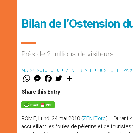
Bilan de l’Ostension d
Près de 2 millions de visiteurs
MAI 24, 2010 00:00
ZENIT STAFF
JUSTICE ET PAIX
W
M
F
T
S
h
e
a
w
h
a
s
c
i
a
t
s
e
t
r
Share this Entry
s
e
b
t
e
A
n
o
e
p
g
o
r
p
e
k
r
ROME, Lundi 24 mai 2010 (
ZENIT.org
) – Durant 4
accueillant les foules de pèlerins et de touristes v