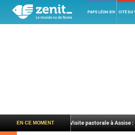
PAPE LÉON XIV
CITÉ DU
rance ?
Visite pastorale à Assise : Léon XIV inv
EN CE MOMENT