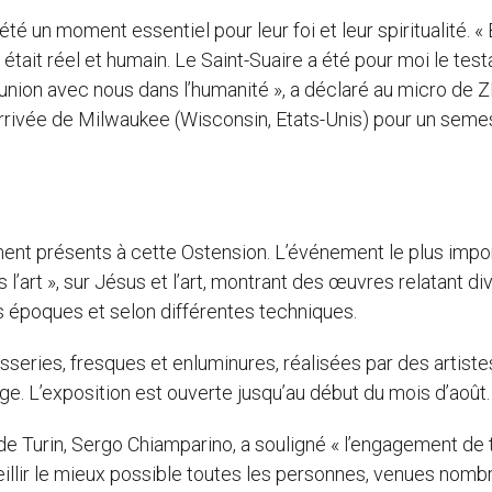
té un moment essentiel pour leur foi et leur spiritualité. «
s était réel et humain. Le Saint-Suaire a été pour moi le te
 union avec nous dans l’humanité », a déclaré au micro de Z
 arrivée de Milwaukee (Wisconsin, Etats-Unis) pour un seme
ement présents à cette Ostension. L’événement le plus impo
l’art », sur Jésus et l’art, montrant des œuvres relatant di
es époques et selon différentes techniques.
sseries, fresques et enluminures, réalisées par des artistes
e. L’exposition est ouverte jusqu’au début du mois d’août
 de Turin, Sergo Chiamparino, a souligné « l’engagement de 
eillir le mieux possible toutes les personnes, venues nom