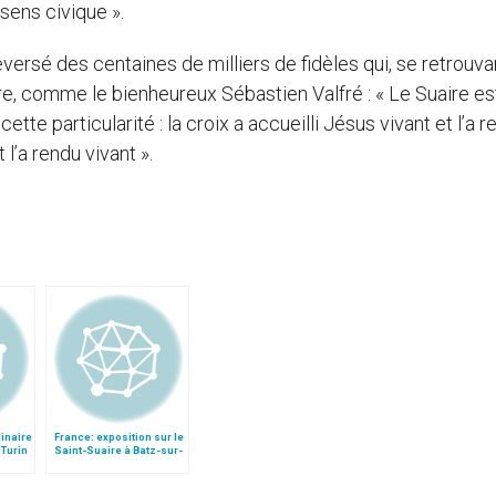
e sens civique ».
ersé des centaines de milliers de fidèles qui, se retrouva
re, comme le bienheureux Sébastien Valfré : « Le Suaire es
te particularité : la croix a accueilli Jésus vivant et l’a r
t l’a rendu vivant ».
inaire
France: exposition sur le
 Turin
Saint-Suaire à Batz-sur-
Mer (Nantes)