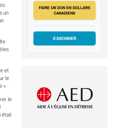
es.
FAIRE UN DON EN DOLLARS
s un
CANADIENS
un
S’ABONNER
lte
dèles
e et
ur le
se ».
rer le
l
 était