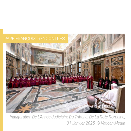
,
PAPE FRANÇOIS
RENCONTRES
Inauguration De L'Année Judiciaire Du Tribunal De La Rote Romaine,
31 Janvier 2025 © Vatican Media