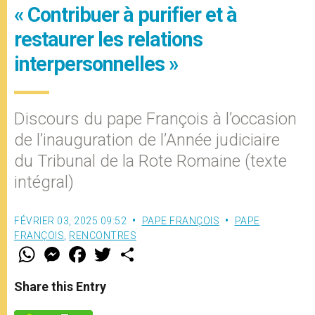
« Contribuer à purifier et à
restaurer les relations
interpersonnelles »
Discours du pape François à l’occasion
de l’inauguration de l’Année judiciaire
du Tribunal de la Rote Romaine (texte
intégral)
FÉVRIER 03, 2025 09:52
PAPE FRANÇOIS
PAPE
FRANÇOIS
,
RENCONTRES
W
M
F
T
S
h
e
a
w
h
a
s
c
i
a
t
s
e
t
r
Share this Entry
s
e
b
t
e
A
n
o
e