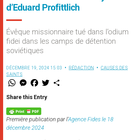
d’Eduard Profittlich
Évêque missionnaire tué dans l’odium
fidei dans les camps de détention
soviétiques
DÉCEMBRE 19, 2024 15:03
RÉDACTION
CAUSES DES
SAINTS
W
M
F
T
S
h
e
a
w
h
a
s
c
i
a
t
s
e
t
r
Share this Entry
s
e
b
t
e
A
n
o
e
p
g
o
r
p
e
k
Première publication par l’
Agence Fides le 18
r
décembre 2024