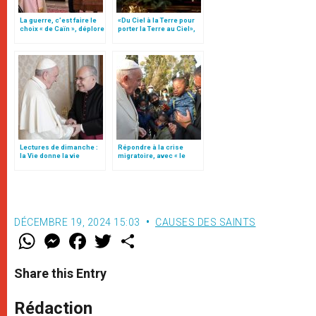
La guerre, c’est faire le
«Du Ciel à la Terre pour
choix « de Caïn », déplore
porter la Terre au Ciel»,
le pape François
par Mgr Francesco Follo
Lectures de dimanche :
Répondre à la crise
la Vie donne la vie
migratoire, avec « le
style de l’humanité »!
(texte complet)
DÉCEMBRE 19, 2024 15:03
CAUSES DES SAINTS
W
M
F
T
S
h
e
a
w
h
a
s
c
i
a
t
s
e
t
r
Share this Entry
s
e
b
t
e
A
n
o
e
p
g
o
r
Rédaction
p
e
k