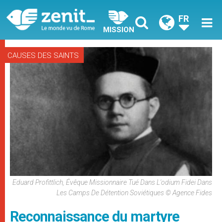
FR
MISSION
CAUSES DES SAINTS
Eduard Profittlich, Évêque Missionnaire Tué Dans L'odium Fidei Dans
Les Camps De Détention Soviétiques © Agence Fides
Reconnaissance du martyre