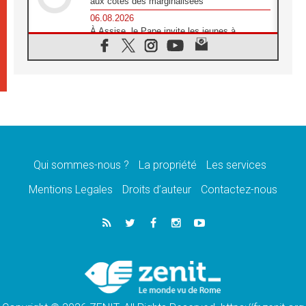
aux côtés des marginalisées
06.08.2026
À Assise, le Pape invite les jeunes à
«construire la civilisation de l'amour»
05.08.2026
La visite du Pape en Argentine portera «un
message de paix et de dignité humaine»
05.08.2026
«La visite du Pape en Uruguay renforcera
l'espérance» affirme Mgr Tróccoli
05.08.2026
Le nonce en Ukraine: «Il est inquiétant
d'entendre ceux qui bénissent la guerre»
Qui sommes-nous ?
La propriété
Les services
05.08.2026
Mentions Legales
Droits d’auteur
Contactez-nous
Léon XIV au Pérou, une lueur d'espoir pour
un peuple en quête de paix
05.08.2026
SCEAM: L'Église en Afrique vers
l'Assemblée ecclésiale de 2028 depuis
Addis-Abeba
05.08.2026
Le Pape exprime ses condoléances suite au
décès du cardinal Júlio Langa