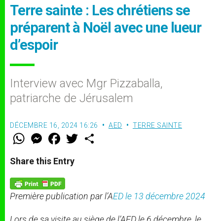
Terre sainte : Les chrétiens se
préparent à Noël avec une lueur
d’espoir
Interview avec Mgr Pizzaballa,
patriarche de Jérusalem
DÉCEMBRE 16, 2024 16:26
AED
TERRE SAINTE
W
M
F
T
S
h
e
a
w
h
a
s
c
i
a
t
s
e
t
r
Share this Entry
s
e
b
t
e
A
n
o
e
p
g
o
r
p
e
k
Première publication par l’A
ED le 13 décembre 2024
r
Lors de sa visite au siège de l’AED le 6 décembre, le