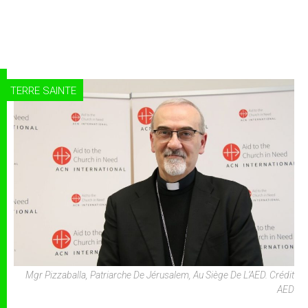
TERRE SAINTE
Mgr Pizzaballa, Patriarche De Jérusalem, Au Siège De L’AED. Crédit
AED