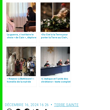
La guerre, c’est faire le
«Du Ciel à la Terre pour
choix « de Caïn », déplore
porter la Terre au Ciel»,
le pape François
par Mgr Francesco Follo
« Revenir à Bethléem! »:
«L’évêque et l’unité des
homélie de la nuit de
chrétiens»: texte complet
Noël (texte complet)
du C.P. pour la promotion
de l’unité
DÉCEMBRE 16, 2024 16:26
TERRE SAINTE
W
M
F
T
S