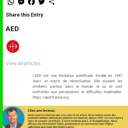
h
e
a
w
h
a
s
c
i
a
t
s
e
t
r
Share this Entry
s
e
b
t
e
A
n
o
e
p
g
o
r
AED
p
e
k
r
View all articles
L’AED est une fondation pontificale, fondée en 1947
dans un esprit de réconciliation. Elle soutient les
chrétiens partout dans le monde, là où ils sont
confrontés aux persécutions et difficultés matérielles.
https://aed-france.org