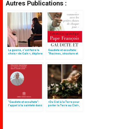
Autres Publications :
La guerre, c’est faire le
Gaudete et exsultate:
choix « de Caïn », déplore
"Racines, structure et
le pape François
signification", par
Antonio Spadaro S.I.
"Gaudete et exsultate":
«Du Ciel à la Terre pour
l'appel à la sainteté dans
porter la Terre au Ciel»,
le monde actuel (texte
par Mgr Francesco Follo
complet)