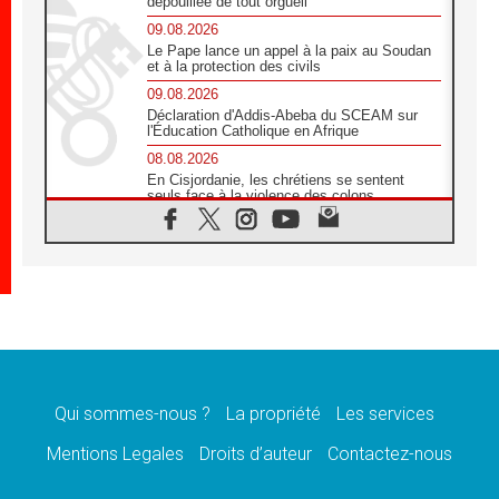
dépouillée de tout orgueil
09.08.2026
Le Pape lance un appel à la paix au Soudan
et à la protection des civils
09.08.2026
Déclaration d'Addis-Abeba du SCEAM sur
l'Éducation Catholique en Afrique
08.08.2026
En Cisjordanie, les chrétiens se sentent
seuls face à la violence des colons
08.08.2026
Léon XIV au sanctuaire de Notre Dame du
Bon Conseil à Genazzano en septembre
08.08.2026
Léon XIV: Sainte Agathe aide à contempler
la victoire de l'amour sur la mort
08.08.2026
«Relancer l'empathie», le projet Triennal d'art
des Universités catholiques
Qui sommes-nous ?
La propriété
Les services
08.08.2026
Signis 2026, donner la parole aux religieuses
Mentions Legales
Droits d’auteur
Contactez-nous
catholiques
08.08.2026