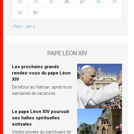
23
24
25
26
27
28
29
30
31
« Nov
Jan »
PAPE LÉON XIV
Les prochains grands
rendez-vous du pape Léon
XIV
De retour au Vatican, après trois
semaines de vacances
Le pape Léon XIV poursuit
ses haltes spirituelles
estivales
Visites privées du sanctuaire de