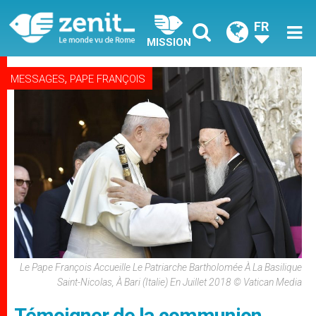
FR
MISSION
,
MESSAGES
PAPE FRANÇOIS
Le Pape François Accueille Le Patriarche Bartholomée À La Basilique
Saint-Nicolas, À Bari (Italie) En Juillet 2018 © Vatican Media