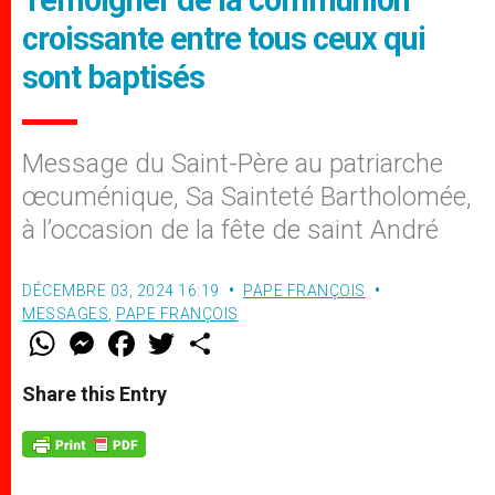
Témoigner de la communion
croissante entre tous ceux qui
sont baptisés
Message du Saint-Père au patriarche
œcuménique, Sa Sainteté Bartholomée,
à l’occasion de la fête de saint André
DÉCEMBRE 03, 2024 16:19
PAPE FRANÇOIS
MESSAGES
,
PAPE FRANÇOIS
W
M
F
T
S
h
e
a
w
h
a
s
c
i
a
t
s
e
t
r
Share this Entry
s
e
b
t
e
A
n
o
e
p
g
o
r
p
e
k
r