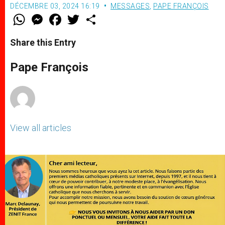
DÉCEMBRE 03, 2024 16:19
MESSAGES
,
PAPE FRANÇOIS
W
M
F
T
S
h
e
a
w
h
a
s
c
i
a
t
s
e
t
r
Share this Entry
s
e
b
t
e
A
n
o
e
p
g
o
r
Pape François
p
e
k
r
View all articles