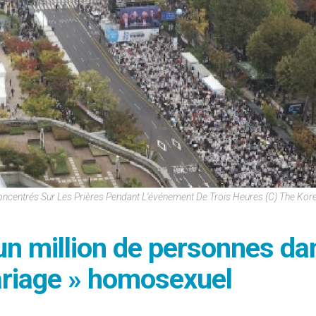
ncentrés Sur Les Prières Pendant L'événement De Trois Heures (c) The Kor
’un million de personnes da
mariage » homosexuel