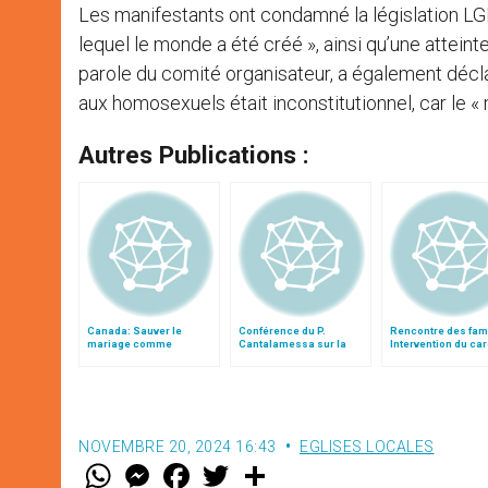
Les manifestants ont condamné la législation LGBT
lequel le monde a été créé », ainsi qu’une atteint
parole du comité organisateur, a également décla
aux homosexuels était inconstitutionnel, car le 
Autres Publications :
Canada: Sauver le
Conférence du P.
Rencontre des fami
mariage comme
Cantalamessa sur la
Intervention du car
institution fondamentale
famille
Ouellet
reconnue par l'État
NOVEMBRE 20, 2024 16:43
EGLISES LOCALES
W
M
F
T
S
h
e
a
w
h