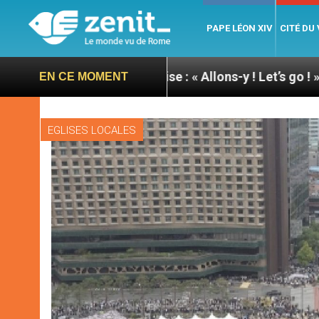
PAPE LÉON XIV
CITÉ DU
pape à Assise : « Allons-y ! Let’s go ! »
Nicarag
EN CE MOMENT
EGLISES LOCALES