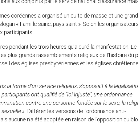
tions aux conjoints par le service national d’assurance mal
iennes coréennes a organisé un culte de masse et une gran
logan « Famille saine, pays saint ». Selon les organisateurs
x participants.
res pendant les trois heures qu’a duré la manifestation. L
s plus grands rassemblements religieux de l’histoire du p
onseil des églises presbytériennes et les églises chrétienn
ris la forme d’un service religieux, s’opposait à la légalisati
participants ont qualifié de “loi injuste”, une ordonnance
crimination contre une personne fondée sur le sexe, la relig
n sexuelle ».
Différentes versions de l’ordonnance anti-
is aucune n’a été adoptée en raison de l’opposition du bl