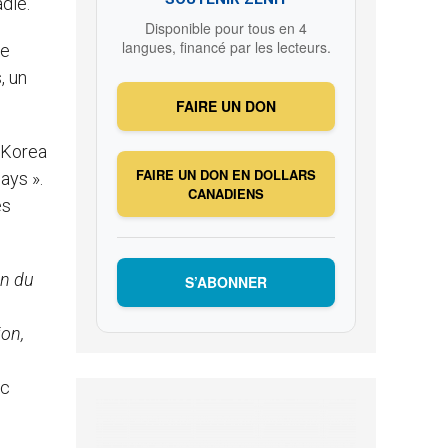
adie.
Disponible pour tous en 4
langues, financé par les lecteurs.
de
, un
FAIRE UN DON
e Korea
FAIRE UN DON EN DOLLARS
ays ».
CANADIENS
es
on du
S’ABONNER
ion,
oc