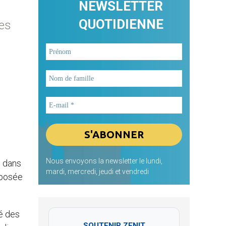
NEWSLETTER
QUOTIDIENNE
ses
Nous envoyons la newsletter le lundi,
é dans
mardi, mercredi, jeudi et vendredi
oposée
dé des
SOUTENIR ZENIT