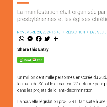
La manifestation était organisée par
presbytériennes et les églises chré
NOVEMBRE 20, 2024 16:43
RÉDACTION
EGLISES 
W
M
F
T
S
h
e
a
w
h
a
s
c
i
a
t
s
e
t
r
Share this Entry
s
e
b
t
e
A
n
o
e
p
g
o
r
p
e
k
r
Un million cent mille personnes en Corée du Sud
les rues de Séoul le dimanche 27 octobre pour p
dans les projets de loi anti-discrimination.
La nouvelle législation pro-LGBTI fait suite à une