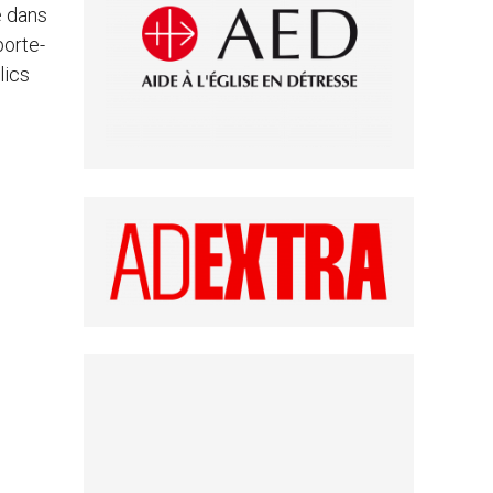
e dans
porte-
lics