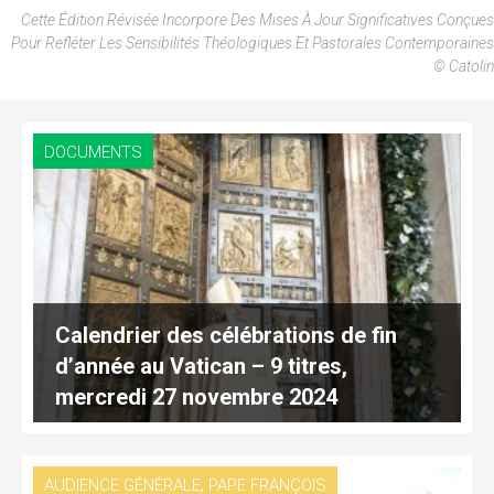
Cette Édition Révisée Incorpore Des Mises À Jour Significatives Conçues
Pour Refléter Les Sensibilités Théologiques Et Pastorales Contemporaines
© Catolin
DOCUMENTS
Calendrier des célébrations de fin
d’année au Vatican – 9 titres,
mercredi 27 novembre 2024
,
AUDIENCE GÉNÉRALE
PAPE FRANÇOIS