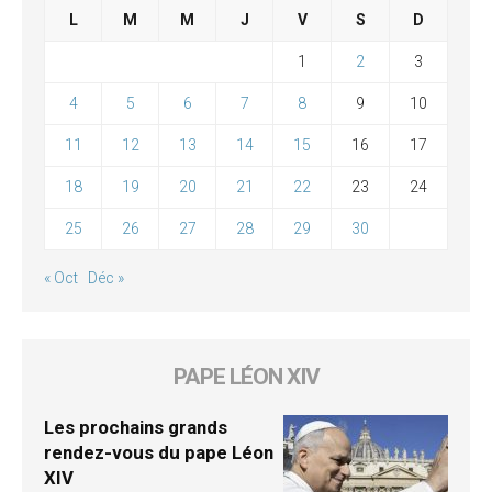
L
M
M
J
V
S
D
1
2
3
4
5
6
7
8
9
10
11
12
13
14
15
16
17
18
19
20
21
22
23
24
25
26
27
28
29
30
« Oct
Déc »
PAPE LÉON XIV
Les prochains grands
rendez-vous du pape Léon
XIV