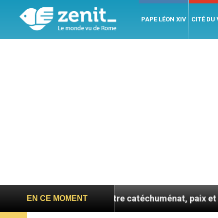
PAPE LÉON XIV
CITÉ DU
e confie : entre catéchuménat, paix et défis migratoire
EN CE MOMENT