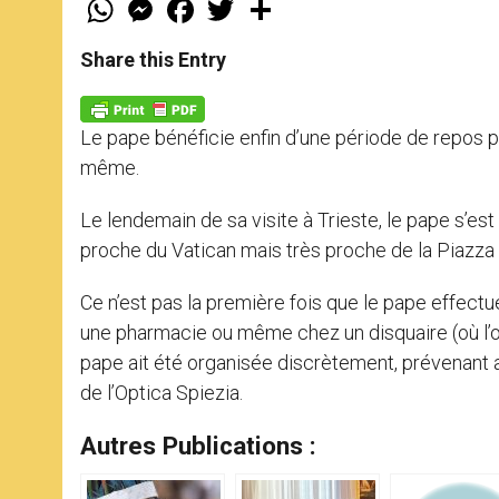
W
M
F
T
S
h
e
a
w
h
a
s
c
i
a
t
s
e
t
r
Share this Entry
s
e
b
t
e
A
n
o
e
p
g
o
r
p
e
k
Le pape bénéficie enfin d’une période de repos p
r
même.
Le lendemain de sa visite à Trieste, le pape s’es
proche du Vatican mais très proche de la Piazza d
Ce n’est pas la première fois que le pape effectue 
une pharmacie ou même chez un disquaire (où l’on
pape ait été organisée discrètement, prévenant a
de l’Optica Spiezia.
Autres Publications :