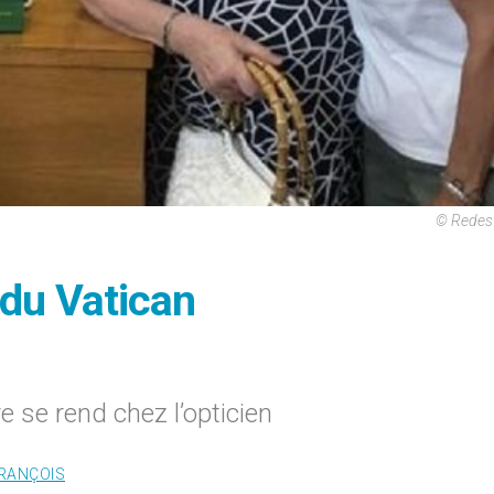
© Redes 
 du Vatican
re se rend chez l’opticien
RANÇOIS