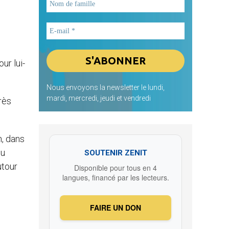
ur lui-
Nous envoyons la newsletter le lundi,
mardi, mercredi, jeudi et vendredi
rès
n, dans
du
SOUTENIR ZENIT
utour
Disponible pour tous en 4
langues, financé par les lecteurs.
FAIRE UN DON