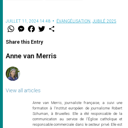
JUILLET 11, 2024 14:48
ÉVANGÉLISATION
,
JUBILÉ 2025
W
M
F
T
S
h
e
a
w
h
a
s
c
i
a
t
s
e
t
r
Share this Entry
s
e
b
t
e
A
n
o
e
p
g
o
r
Anne van Merris
p
e
k
r
View all articles
Anne van Merris, journaliste française, a suivi une
formation à l'Institut européen de journalisme Robert
Schuman, à Bruxelles. Elle a été responsable de la
communication au service de l'Église catholique et
responsable commerciale dans le secteur privé. Elle est