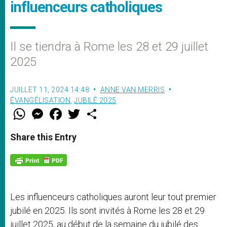
influenceurs catholiques
Il se tiendra à Rome les 28 et 29 juillet
2025
JUILLET 11, 2024 14:48
ANNE VAN MERRIS
ÉVANGÉLISATION
,
JUBILÉ 2025
W
M
F
T
S
h
e
a
w
h
a
s
c
i
a
t
s
e
t
r
Share this Entry
s
e
b
t
e
A
n
o
e
p
g
o
r
p
e
k
r
Les influenceurs catholiques auront leur tout premier
jubilé en 2025. Ils sont invités à Rome les 28 et 29
juillet 2025, au début de la semaine du jubilé des