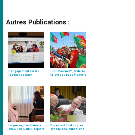
Autres Publications :
L’engagement sur les
"Christus vivit!", texte de
réseaux sociaux
la lettre du pape François
aux jeunes du monde
La guerre, c’est faire le
Document final du pré-
choix « de Caïn », déplore
synode des jeunes: une
le pape François
"radiographie"