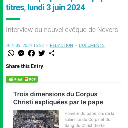
titres, lundi 3 juin 2024
Interview du nouvel évêque de Nevers
JUIN 03, 2024 15:33
RÉDACTION
DOCUMENTS
W
M
F
T
S
h
e
a
w
h
a
s
c
i
a
t
s
e
t
r
Share this Entry
s
e
b
t
e
A
n
o
e
p
g
o
r
p
e
k
r