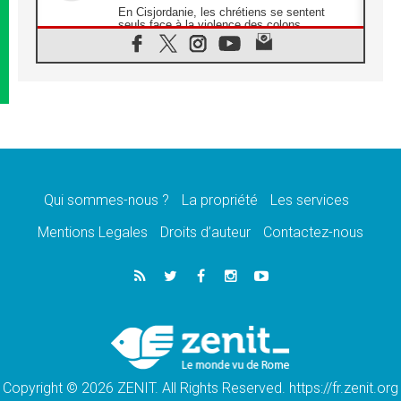
En Cisjordanie, les chrétiens se sentent
seuls face à la violence des colons
08.08.2026
Léon XIV au sanctuaire de Notre Dame du
Bon Conseil à Genazzano en septembre
08.08.2026
Léon XIV: Sainte Agathe aide à contempler
la victoire de l'amour sur la mort
08.08.2026
«Relancer l'empathie», le projet Triennal d'art
des Universités catholiques
Qui sommes-nous ?
La propriété
Les services
08.08.2026
Signis 2026, donner la parole aux religieuses
Mentions Legales
Droits d’auteur
Contactez-nous
catholiques
08.08.2026
Au Bangladesh, l'Église accompagne les
Dalits sur le chemin de la dignité
07.08.2026
Philippines: le vicariat apostolique de
Calapan devient un diocèse
Copyright © 2026 ZENIT. All Rights Reserved. https://fr.zenit.org