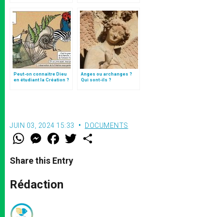
Testaments
Peut-on connaitre Dieu
Anges ou archanges ?
en étudiant la Création ?
Qui sont-ils ?
JUIN 03, 2024 15:33
DOCUMENTS
W
M
F
T
S
h
e
a
w
h
a
s
c
i
a
t
s
e
t
r
Share this Entry
s
e
b
t
e
A
n
o
e
p
g
o
r
Rédaction
p
e
k
r