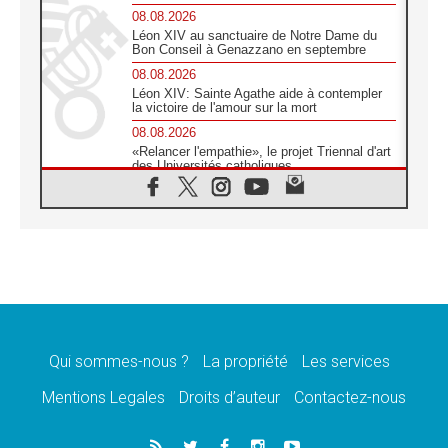
08.08.2026
Léon XIV au sanctuaire de Notre Dame du
Bon Conseil à Genazzano en septembre
08.08.2026
Léon XIV: Sainte Agathe aide à contempler
la victoire de l'amour sur la mort
08.08.2026
«Relancer l'empathie», le projet Triennal d'art
des Universités catholiques
08.08.2026
Signis 2026, donner la parole aux religieuses
catholiques
08.08.2026
Au Bangladesh, l'Église accompagne les
Dalits sur le chemin de la dignité
07.08.2026
Philippines: le vicariat apostolique de
Calapan devient un diocèse
Qui sommes-nous ?
La propriété
Les services
07.08.2026
Congo-Brazzaville: le 15 août, entre solennité
Mentions Legales
Droits d’auteur
Contactez-nous
de l'Assomption et mémoire nationale
07.08.2026
«La paix commence par l'empathie» estime