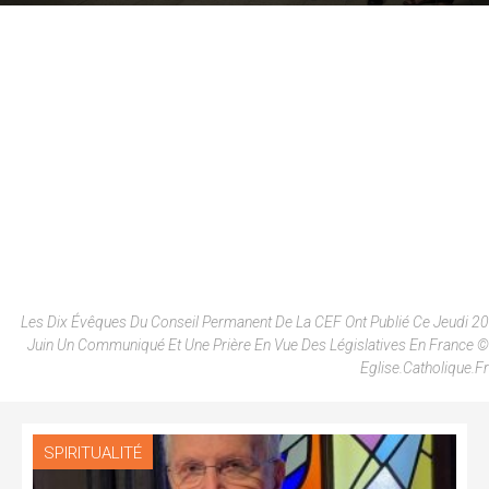
Les Dix Évêques Du Conseil Permanent De La CEF Ont Publié Ce Jeudi 20
Juin Un Communiqué Et Une Prière En Vue Des Législatives En France ©
Eglise.catholique.fr
SPIRITUALITÉ