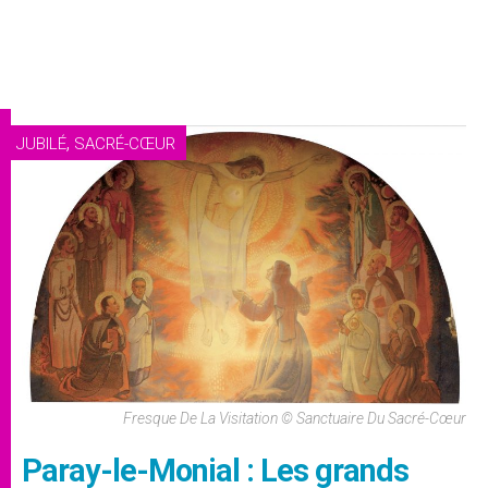
,
JUBILÉ
SACRÉ-CŒUR
Fresque De La Visitation © Sanctuaire Du Sacré-Cœur
Paray-le-Monial : Les grands