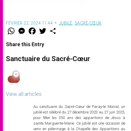
(texte complet)
FÉVRIER 22, 2024 11:44
JUBILÉ
,
SACRÉ-CŒUR
W
M
F
T
S
h
e
a
w
h
a
s
c
i
a
t
s
e
t
r
Share this Entry
s
e
b
t
e
A
n
o
e
p
g
o
r
Sanctuaire du Sacré-Cœur
p
e
k
r
View all articles
Au sanctuaire du Sacré-Cœur de Paray-le Monial, un
jubilé est célébré du 27 décembre 2023 au 27 juin 2025,
pour fêter les 350 ans des apparitions de Jésus à
sainte Marguerite-Marie. Ce jubilé est une occasion de
venir en pèlerinage à la Chapelle des Apparitions au