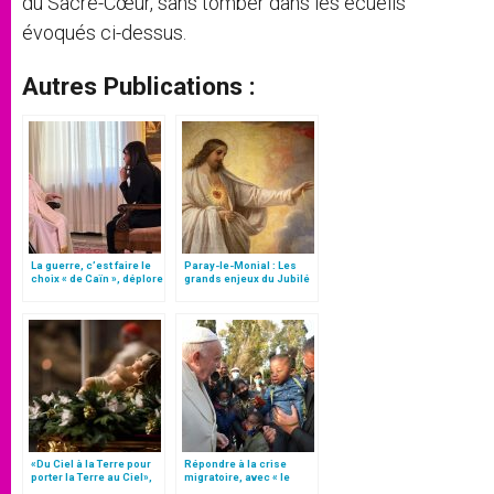
du Sacré-Cœur, sans tomber dans les écueils
évoqués ci-dessus.
Autres Publications :
La guerre, c’est faire le
Paray-le-Monial : Les
choix « de Caïn », déplore
grands enjeux du Jubilé
le pape François
des 350 ans
«Du Ciel à la Terre pour
Répondre à la crise
porter la Terre au Ciel»,
migratoire, avec « le
par Mgr Francesco Follo
style de l’humanité »!