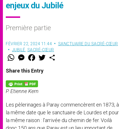
enjeux du Jubilé
Première partie
FÉVRIER 22, 2024 11:44
SANCTUAIRE DU SACRÉ-CŒUR
JUBILÉ
,
SACRÉ-CŒUR
W
M
F
T
S
h
e
a
w
h
a
s
c
i
a
t
s
e
t
r
Share this Entry
s
e
b
t
e
A
n
o
e
p
g
o
r
p
e
k
P. Etienne Kern
r
Les pèlerinages à Paray commencèrent en 1873, à
la même date que le sanctuaire de Lourdes et pour
la même raison : l’arrivée du chemin de fer. Voilà
donc 150 ans que Paray est un lieu important de