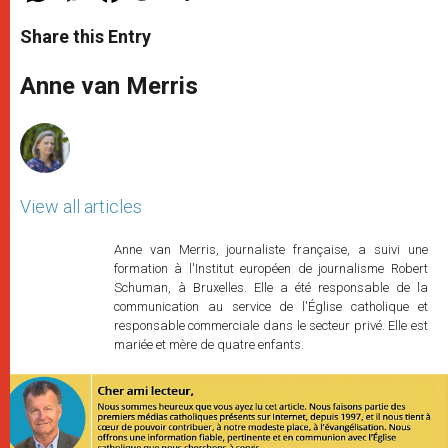
a
s
c
i
a
t
s
e
t
r
Share this Entry
s
e
b
t
e
A
n
o
e
p
g
o
r
Anne van Merris
p
e
k
r
View all articles
Anne van Merris, journaliste française, a suivi une
formation à l'Institut européen de journalisme Robert
Schuman, à Bruxelles. Elle a été responsable de la
communication au service de l'Église catholique et
responsable commerciale dans le secteur privé. Elle est
mariée et mère de quatre enfants.