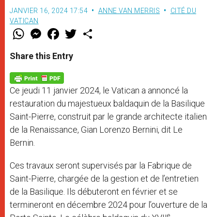
JANVIER 16, 2024 17:54
ANNE VAN MERRIS
CITÉ DU
VATICAN
W
M
F
T
S
h
e
a
w
h
a
s
c
i
a
t
s
e
t
r
Share this Entry
s
e
b
t
e
A
n
o
e
p
g
o
r
p
e
k
Ce jeudi 11 janvier 2024, le Vatican a annoncé la
r
restauration du majestueux baldaquin de la Basilique
Saint-Pierre, construit par le grande architecte italien
de la Renaissance, Gian Lorenzo Bernini, dit Le
Bernin.
Ces travaux seront supervisés par la Fabrique de
Saint-Pierre, chargée de la gestion et de l’entretien
de la Basilique. Ils débuteront en février et se
termineront en décembre 2024 pour l’ouverture de la
e