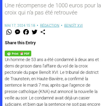
Une récompense de 1000 euros pour la
croix qui n’a pas été retrouvée
MAI 17, 2024 15:18
RÉDACTION
BENOÎT XVI
W
M
F
T
S
h
e
a
w
h
a
s
c
i
a
t
s
e
t
r
Share this Entry
s
e
b
t
e
A
n
o
e
p
g
o
r
p
e
k
Un homme de 53 ans a été condamné à deux ans et
r
demi de prison dans l’affaire du vol de la croix
pectorale du pape Benoît XVI. Le tribunal de district
de Traunstein, en Haute-Bavière, a confirmé la
sentence le mardi 7 mai, après que l’agence de
presse catholique (KNA) eut annoncé la nouvelle la
veille au soir. Le condamné avait déjà un casier
judiciaire, et bien que la sentence ne soit pas encore