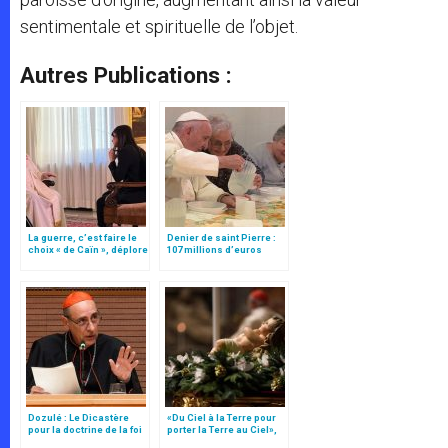
sentimentale et spirituelle de l’objet.
Autres Publications :
La guerre, c’est faire le
Denier de saint Pierre :
choix « de Caïn », déplore
107 millions d’euros
le pape François
levés en 2022
Dozulé : Le Dicastère
«Du Ciel à la Terre pour
pour la doctrine de la foi
porter la Terre au Ciel»,
se prononce
par Mgr Francesco Follo