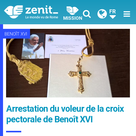
FR
MISSION
BENOÎT XVI
Arrestation du voleur de la croix
pectorale de Benoît XVI