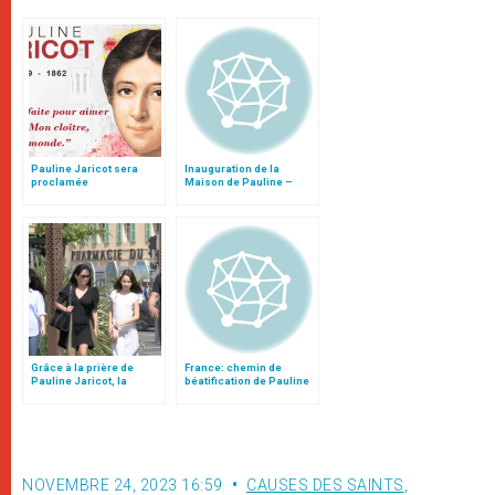
Pauline Jaricot sera
Inauguration de la
proclamée
Maison de Pauline –
bienheureuse le 22 mai
Marie Jaricot
2022 à Lyon
Grâce à la prière de
France: chemin de
Pauline Jaricot, la
béatification de Pauline
guérison de Mayline
Jaricot
NOVEMBRE 24, 2023 16:59
CAUSES DES SAINTS
,