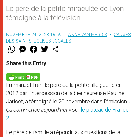
Le père de la petite miraculée de Lyon
témoigne à la télévision
NOVEMBRE 24, 2023 16:59
ANNE VAN MERRIS
CAUSES
DES SAINTS
,
EGLISES LOCALES
W
M
F
T
S
h
e
a
w
h
a
s
c
i
a
t
s
e
t
r
Share this Entry
s
e
b
t
e
A
n
o
e
p
g
o
r
p
e
k
Emmanuel Tran, le père de la petite fille guérie en
r
2012 par l‘intercession de la bienheureuse Pauline
Jaricot, a témoigné le 20 novembre dans l’émission «
Ça commence aujourd’hui
» sur
le plateau de France
2
.
Le père de famille a répondu aux questions de la