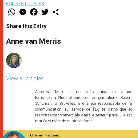
EGLISES LOCALES
W
M
F
T
S
h
e
a
w
h
a
s
c
i
a
t
s
e
t
r
Share this Entry
s
e
b
t
e
A
n
o
e
p
g
o
r
Anne van Merris
p
e
k
r
View all articles
Anne van Merris, journaliste française, a suivi une
formation à l'Institut européen de journalisme Robert
Schuman, à Bruxelles. Elle a été responsable de la
communication au service de l'Église catholique et
responsable commerciale dans le secteur privé. Elle est
mariée et mère de quatre enfants.