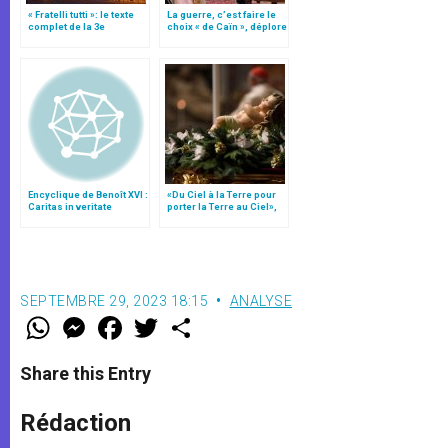
« Fratelli tutti »: le texte
La guerre, c’est faire le
complet de la 3e
choix « de Caïn », déplore
encyclique du pape
le pape François
François
Encyclique de Benoît XVI :
«Du Ciel à la Terre pour
Caritas in veritate
porter la Terre au Ciel»,
par Mgr Francesco Follo
SEPTEMBRE 29, 2023 18:15
ANALYSE
W
M
F
T
S
h
e
a
w
h
a
s
c
i
a
t
s
e
t
r
Share this Entry
s
e
b
t
e
A
n
o
e
p
g
o
r
Rédaction
p
e
k
r