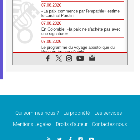
07.08.2026
«La paix commence par l'empathie» estime
le cardinal Parolin
07.08.2026
En Colombie, «la paix ne s'achète pas avec
une signature»
07.08.2026
Le programme du voyage apostolique du
Pape en France dévoilé
07.08.2026
1ère Conférence continentale sur l'éducation
catholique en Afrique
07.08.2026
Un logo symbolique pour la venue du Pape
en France
07.08.2026
Cardinal Rossi: «La venue du Pape Léon en
Argentine est un hommage à François»
Qui sommes-nous ?
La propriété
Les services
07.08.2026
Hiroshima et Nagasaki, 81 ans après,
Mentions Legales
Droits d’auteur
Contactez-nous
lancement des «dix jours de prière pour la
paix»
06.08.2026