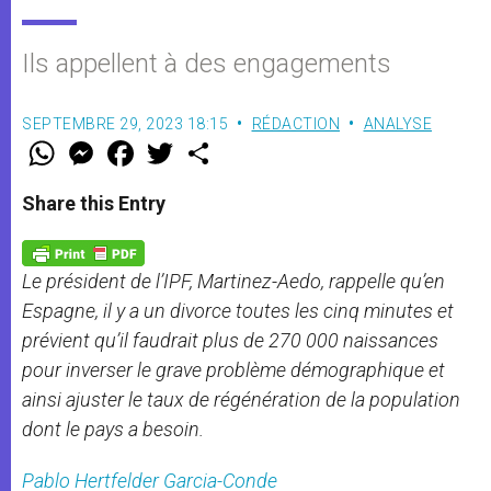
Ils appellent à des engagements
SEPTEMBRE 29, 2023 18:15
RÉDACTION
ANALYSE
W
M
F
T
S
h
e
a
w
h
a
s
c
i
a
t
s
e
t
r
Share this Entry
s
e
b
t
e
A
n
o
e
p
g
o
r
p
e
k
Le président de l’IPF, Martinez-Aedo, rappelle qu’en
r
Espagne, il y a un divorce toutes les cinq minutes et
prévient qu’il faudrait plus de 270 000 naissances
pour inverser le grave problème démographique et
ainsi ajuster le taux de régénération de la population
dont le pays a besoin.
Pablo Hertfelder Garcia-Conde