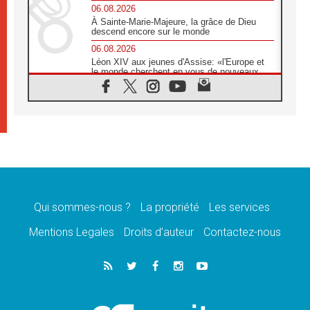
06.08.2026
À Sainte-Marie-Majeure, la grâce de Dieu
descend encore sur le monde
06.08.2026
Léon XIV aux jeunes d'Assise: «l'Europe et
le monde cherchent en vous de nouveaux
saints»
06.08.2026
À Assise, le cardinal Pizzaballa affirme que
«les chrétiens veulent la paix»
06.08.2026
Au Mexique, le cardinal Parolin invite à être
aux côtés des marginalisées
06.08.2026
À Assise, le Pape invite les jeunes à
«construire la civilisation de l'amour»
Qui sommes-nous ?
La propriété
Les services
05.08.2026
Mentions Legales
Droits d’auteur
Contactez-nous
La visite du Pape en Argentine portera «un
message de paix et de dignité humaine»
05.08.2026
«La visite du Pape en Uruguay renforcera
l'espérance» affirme Mgr Tróccoli
05.08.2026