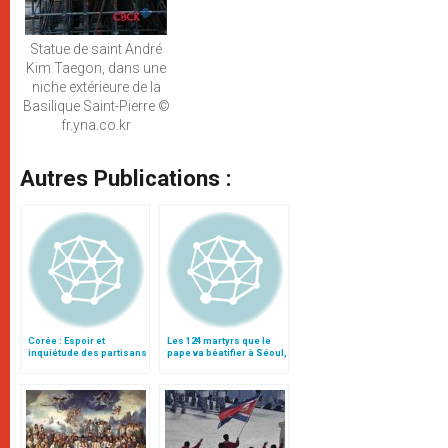
Statue de saint André
Kim Taegon, dans une
niche extérieure de la
Basilique Saint-Pierre ©
fr.yna.co.kr
Autres Publications :
Corée : Espoir et
Les 124 martyrs que le
inquiétude des partisans
pape va béatifier à Séoul,
de la réunification
par Mgr de Berranger