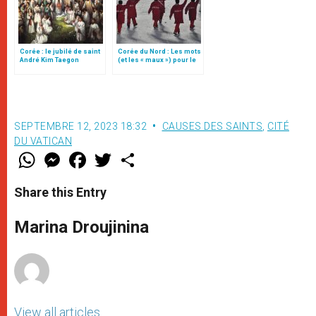
Corée : le jubilé de saint
Corée du Nord : Les mots
André Kim Taegon
(et les « maux ») pour le
patronné par l’UNESCO
dire
SEPTEMBRE 12, 2023 18:32
CAUSES DES SAINTS
,
CITÉ
DU VATICAN
W
M
F
T
S
h
e
a
w
h
a
s
c
i
a
t
s
e
t
r
Share this Entry
s
e
b
t
e
A
n
o
e
p
g
o
r
Marina Droujinina
p
e
k
r
View all articles