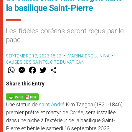
la basilique Saint-Pierre
Les fidèles coréens seront reçus par le
pape
SEPTEMBRE 12, 2023 18:32
MARINA DROUJININA
CAUSES DES SAINTS
,
CITÉ DU VATICAN
W
M
F
T
S
h
e
a
w
h
a
s
c
i
a
t
s
e
t
r
Share this Entry
s
e
b
t
e
A
n
o
e
p
g
o
r
p
e
k
Une statue de
saint André
Kim Taegon (1821-1846),
r
premier prêtre et martyr de Corée, sera installée
dans une niche à l’extérieur de la basilique Saint-
Pierre et bénie le samedi 16 septembre 2023,