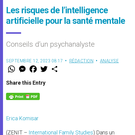
Les risques de l’intelligence
artificielle pour la santé mentale
Conseils d’un psychanalyste
SEPTEMBRE 12, 2023 08:17
RÉDACTION
ANALYSE
W
M
F
T
S
h
e
a
w
h
a
s
c
i
a
t
s
e
t
r
Share this Entry
s
e
b
t
e
A
n
o
e
p
g
o
r
p
e
k
r
Erica Komisar
(ZENIT –
International Family Studies
) Dans un