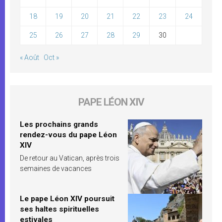
18
19
20
21
22
23
24
25
26
27
28
29
30
« Août
Oct »
PAPE LÉON XIV
Les prochains grands
rendez-vous du pape Léon
XIV
De retour au Vatican, après trois
semaines de vacances
Le pape Léon XIV poursuit
ses haltes spirituelles
estivales