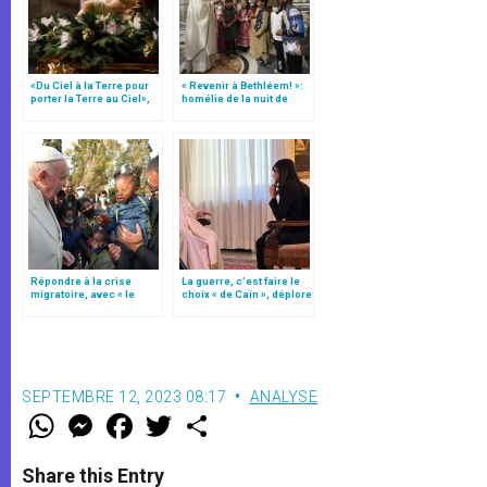
«Du Ciel à la Terre pour
« Revenir à Bethléem! »:
porter la Terre au Ciel»,
homélie de la nuit de
par Mgr Francesco Follo
Noël (texte complet)
Répondre à la crise
La guerre, c’est faire le
migratoire, avec « le
choix « de Caïn », déplore
style de l’humanité »!
le pape François
(texte complet)
SEPTEMBRE 12, 2023 08:17
ANALYSE
W
M
F
T
S
h
e
a
w
h
a
s
c
i
a
t
s
e
t
r
Share this Entry
s
e
b
t
e