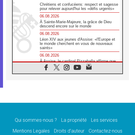
Chrétiens et confucéens: respect et sagesse
pour relever aujourd'hui les «défis urgents»
06.08.2026
À Sainte-Marie-Majeure, la grâce de Dieu
descend encore sur le monde
06.08.2026
Léon XIV aux jeunes d'Assise: «l'Europe et
le monde cherchent en vous de nouveaux
saints»
06.08.2026
À Assise, le cardinal Pizzaballa affirme que
«les chrétiens veulent la paix»
06.08.2026
Au Mexique, le cardinal Parolin invite à être
aux côtés des marginalisées
06.08.2026
À Assise, le Pape invite les jeunes à
«construire la civilisation de l'amour»
05.08.2026
La visite du Pape en Argentine portera «un
message de paix et de dignité humaine»
Qui sommes-nous ?
La propriété
Les services
05.08.2026
Mentions Legales
Droits d’auteur
Contactez-nous
«La visite du Pape en Uruguay renforcera