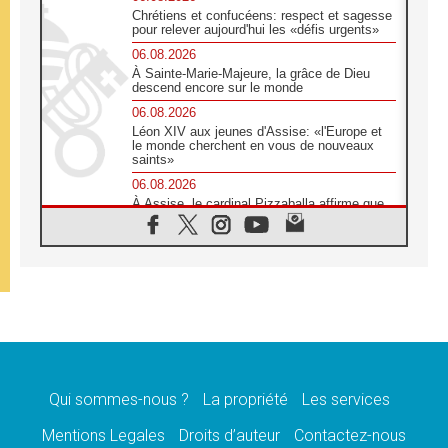
Chrétiens et confucéens: respect et sagesse
pour relever aujourd'hui les «défis urgents»
06.08.2026
À Sainte-Marie-Majeure, la grâce de Dieu
descend encore sur le monde
06.08.2026
Léon XIV aux jeunes d'Assise: «l'Europe et
le monde cherchent en vous de nouveaux
saints»
06.08.2026
À Assise, le cardinal Pizzaballa affirme que
«les chrétiens veulent la paix»
06.08.2026
Au Mexique, le cardinal Parolin invite à être
aux côtés des marginalisées
06.08.2026
À Assise, le Pape invite les jeunes à
«construire la civilisation de l'amour»
05.08.2026
La visite du Pape en Argentine portera «un
message de paix et de dignité humaine»
Qui sommes-nous ?
La propriété
Les services
05.08.2026
Mentions Legales
Droits d’auteur
Contactez-nous
«La visite du Pape en Uruguay renforcera