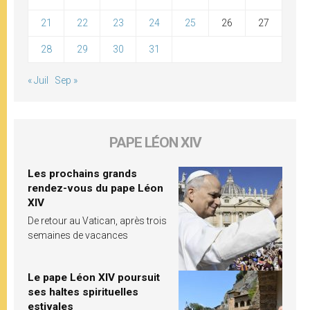
21
22
23
24
25
26
27
28
29
30
31
« Juil
Sep »
PAPE LÉON XIV
Les prochains grands
rendez-vous du pape Léon
XIV
De retour au Vatican, après trois
semaines de vacances
Le pape Léon XIV poursuit
ses haltes spirituelles
estivales