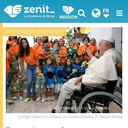
FR
MISSION
,
PAPE FRANÇOIS
RENCONTRES
Le Pape Salue Les Enfants Du Centre Serafina © Vatican Media