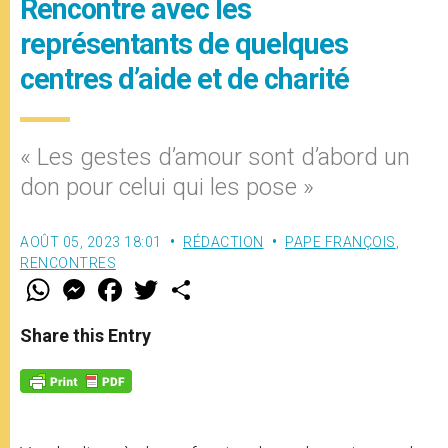
Rencontre avec les
représentants de quelques
centres d’aide et de charité
« Les gestes d’amour sont d’abord un
don pour celui qui les pose »
AOÛT 05, 2023 18:01
RÉDACTION
PAPE FRANÇOIS
,
RENCONTRES
W
M
F
T
S
h
e
a
w
h
a
s
c
i
a
t
s
e
t
r
Share this Entry
s
e
b
t
e
A
n
o
e
p
g
o
r
p
e
k
r