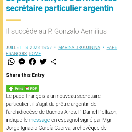
secrétaire particulier argentin
Il succède au P. Gonzalo Aemilius
JUILLET 18, 2023 18:57
MARINA DROUJININA
PAPE
FRANÇOIS
,
ROME
W
M
F
T
S
h
e
a
w
h
a
s
c
i
a
t
s
e
t
r
Share this Entry
s
e
b
t
e
A
n
o
e
p
g
o
r
p
e
k
Le pape François a un nouveau secrétaire
r
particulier : il s’agit du prêtre argentin de
l’archidiocèse de Buenos Aires, P. Daniel Pellizon,
indique le
message
en espagnol signé par Mgr
Jorge Ignacio García Cuerva, archevêque de