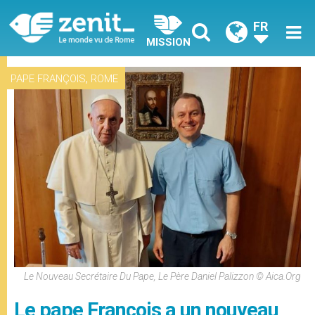
FR
MISSION
,
PAPE FRANÇOIS
ROME
Le Nouveau Secrétaire Du Pape, Le Père Daniel Palizzon © Aica.org
Le pape François a un nouveau