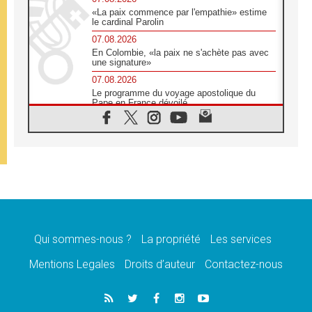
«La paix commence par l'empathie» estime
le cardinal Parolin
07.08.2026
En Colombie, «la paix ne s'achète pas avec
une signature»
07.08.2026
Le programme du voyage apostolique du
Pape en France dévoilé
07.08.2026
1ère Conférence continentale sur l'éducation
catholique en Afrique
07.08.2026
Un logo symbolique pour la venue du Pape
en France
07.08.2026
Cardinal Rossi: «La venue du Pape Léon en
Argentine est un hommage à François»
Qui sommes-nous ?
La propriété
Les services
07.08.2026
Hiroshima et Nagasaki, 81 ans après,
Mentions Legales
Droits d’auteur
Contactez-nous
lancement des «dix jours de prière pour la
paix»
06.08.2026
Préparatifs des JMJ 2027 à Séoul: «c'est