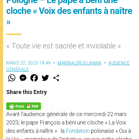
cloche « Voix des enfants à naître
»
« Toute vie est sacrée et inviolable »
MARS 22, 2023 18:49
MARINA DROUJININA
AUDIENCE
GÉNÉRALE
W
M
F
T
S
h
e
a
w
h
a
s
c
i
a
t
s
e
t
r
Share this Entry
s
e
b
t
e
A
n
o
e
p
g
o
r
p
e
k
Avant l’audience générale de ce mercredi 22 mars
r
2023, le pape François a béni une cloche « La Voix
des enfants à naître » : la
Fondation
polonaise « Oui à