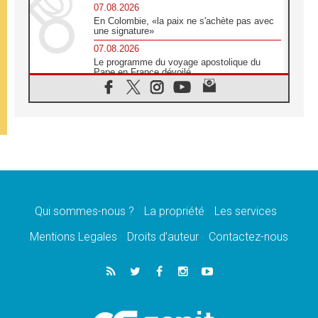
07.08.2026
En Colombie, «la paix ne s'achète pas avec
une signature»
07.08.2026
Le programme du voyage apostolique du
Pape en France dévoilé
07.08.2026
1ère Conférence continentale sur l'éducation
catholique en Afrique
07.08.2026
Un logo symbolique pour la venue du Pape
en France
07.08.2026
Cardinal Rossi: «La venue du Pape Léon en
Argentine est un hommage à François»
Qui sommes-nous ?
La propriété
Les services
07.08.2026
Hiroshima et Nagasaki, 81 ans après,
Mentions Legales
Droits d’auteur
Contactez-nous
lancement des «dix jours de prière pour la
paix»
06.08.2026
Préparatifs des JMJ 2027 à Séoul: «c'est
passionnant et l'impatience est immense!»
06.08.2026