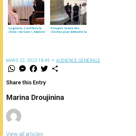
La guerre, c’est faire le
Pologne: la voix des
choix « de Caïn », déplore
cloches pour défendre la
le pape François
vie humaine
MARS 22, 2023 18:49
AUDIENCE GÉNÉRALE
W
M
F
T
S
h
e
a
w
h
a
s
c
i
a
t
s
e
t
r
Share this Entry
s
e
b
t
e
A
n
o
e
p
g
o
r
Marina Droujinina
p
e
k
r
View all articles