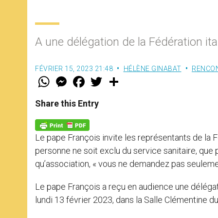
A une délégation de la Fédération it
FÉVRIER 15, 2023 21:48
HÉLÈNE GINABAT
RENCO
W
M
F
T
S
h
e
a
w
h
a
s
c
i
a
t
s
e
t
r
Share this Entry
s
e
b
t
e
A
n
o
e
p
g
o
r
p
e
k
Le pape François invite les représentants de la F
r
personne ne soit exclu du service sanitaire, que 
qu’association, « vous ne demandez pas seulement,
Le pape François a reçu en audience une délégat
lundi 13 février 2023, dans la Salle Clémentine d