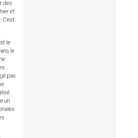
ir des
hier et
. C’est
st le
ans le
nne
es
git pas
se
lisé.
ne un
onales
es