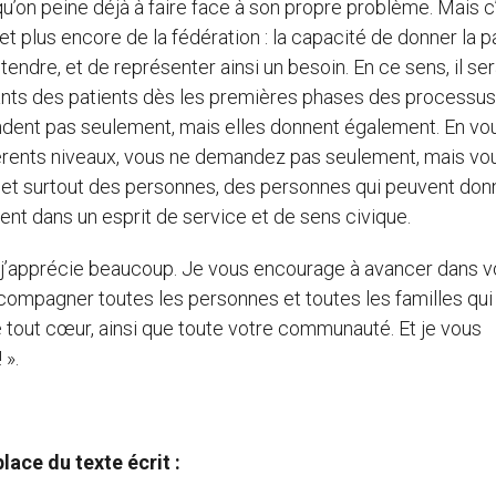
rsqu’on peine déjà à faire face à son propre problème. Mais c
 et plus encore de la fédération : la capacité de donner la p
tendre, et de représenter ainsi un besoin. En ce sens, il ser
tants des patients dès les premières phases des processus
andent pas seulement, mais elles donnent également. En vo
ifférents niveaux, vous ne demandez pas seulement, mais vo
 et surtout des personnes, des personnes qui peuvent don
nt dans un esprit de service et de sens civique.
e j’apprécie beaucoup. Je vous encourage à avancer dans v
ompagner toutes les personnes et toutes les familles qui
 tout cœur, ainsi que toute votre communauté. Et je vous
 ».
lace du texte écrit :