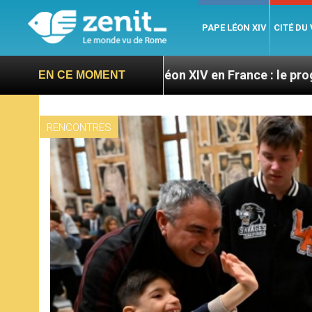
PAPE LÉON XIV
CITÉ DU
s
Léon XIV en France : le programme détaillé de
EN CE MOMENT
RENCONTRES