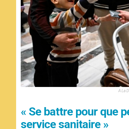
A La D
« Se battre pour que p
service sanitaire »