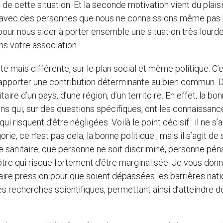
de cette situation. Et la seconde motivation vient du plais
tié avec des personnes que nous ne connaissions même pas 
our nous aider à porter ensemble une situation très lourde
ns votre association.
nte mais différente, sur le plan social et même politique. C’e
’apporter une contribution déterminante au bien commun. D
aire d’un pays, d’une région, d’un territoire. En effet, la bo
ons qui, sur des questions spécifiques, ont les connaissanc
 risquent d’être négligées. Voilà le point décisif : il ne s’a
e, ce n’est pas cela, la bonne politique ; mais il s’agit de 
 sanitaire, que personne ne soit discriminé, personne péna
tre qui risque fortement d’être marginalisée. Je vous don
aire pression pour que soient dépassées les barrières nati
es recherches scientifiques, permettant ainsi d’atteindre d