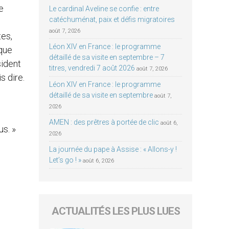
e
Le cardinal Aveline se confie : entre
catéchuménat, paix et défis migratoires
août 7, 2026
tes,
Léon XIV en France : le programme
 que
détaillé de sa visite en septembre – 7
sident
titres, vendredi 7 août 2026
août 7, 2026
s dire.
Léon XIV en France : le programme
détaillé de sa visite en septembre
août 7,
2026
AMEN : des prêtres à portée de clic
août 6,
us. »
2026
La journée du pape à Assise : « Allons-y !
Let’s go ! »
août 6, 2026
ACTUALITÉS LES PLUS LUES