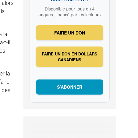
a alors
Disponible pour tous en 4
la
langues, financé par les lecteurs.
FAIRE UN DON
e la
-t-il
ces
FAIRE UN DON EN DOLLARS
CANADIENS
er la
faire
S’ABONNER
s des