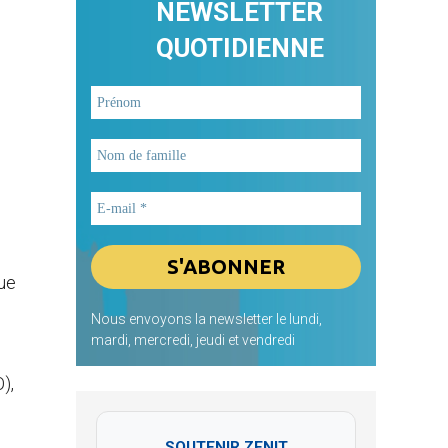
NEWSLETTER
QUOTIDIENNE
que
Nous envoyons la newsletter le lundi,
mardi, mercredi, jeudi et vendredi
),
SOUTENIR ZENIT