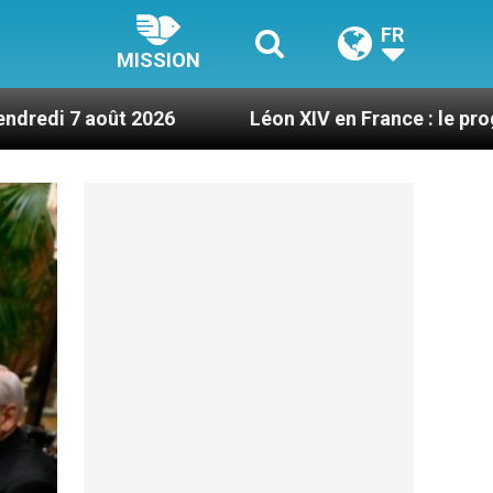
FR
MISSION
6
Léon XIV en France : le programme détaillé d