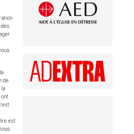
ration
e des
tager
 vous
la
n de
 la
 ont
c’est
ère est
 nous