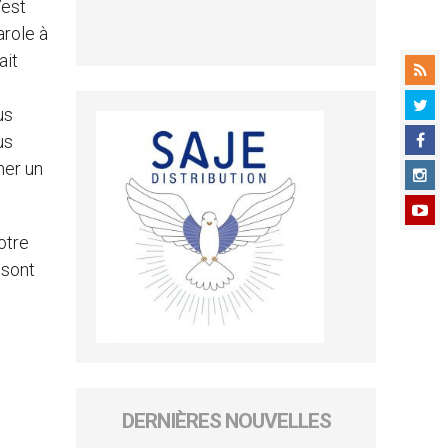
’est
arole à
ait
us
us
ner un
otre
 sont
DERNIÈRES NOUVELLES