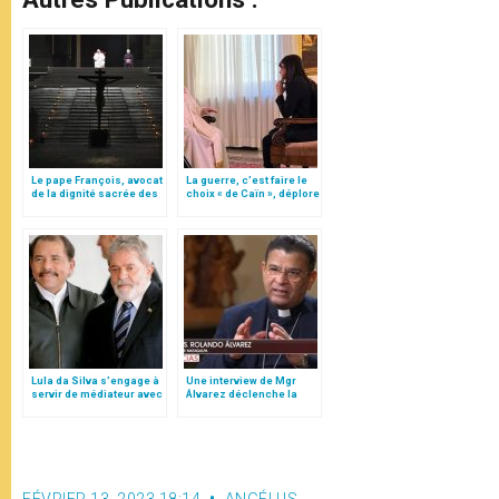
Le pape François, avocat
La guerre, c’est faire le
de la dignité sacrée des
choix « de Caïn », déplore
personnes détenues
le pape François
Lula da Silva s’engage à
Une interview de Mgr
servir de médiateur avec
Álvarez déclenche la
le président du
colère du gouvernement
Nicaragua pour la
nicaraguayen
libération de l’évêque
Álvarez
FÉVRIER 13, 2023 18:14
ANGÉLUS