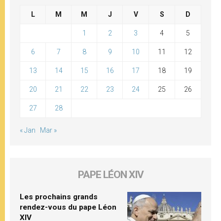
L
M
M
J
V
S
D
1
2
3
4
5
6
7
8
9
10
11
12
13
14
15
16
17
18
19
20
21
22
23
24
25
26
27
28
« Jan
Mar »
PAPE LÉON XIV
Les prochains grands
rendez-vous du pape Léon
XIV