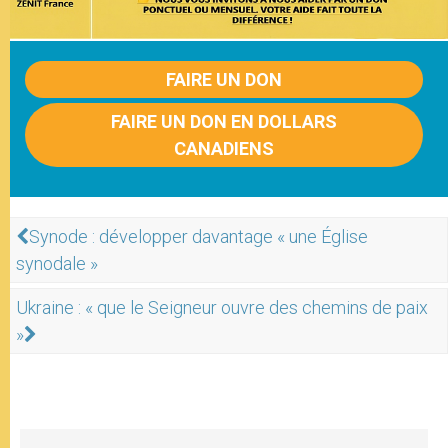
FAIRE UN DON
FAIRE UN DON EN DOLLARS
CANADIENS
Synode : développer davantage « une Église
synodale »
Ukraine : « que le Seigneur ouvre des chemins de paix
»