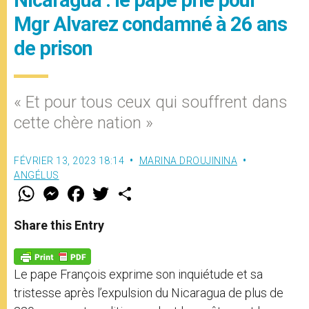
Mgr Alvarez condamné à 26 ans
de prison
« Et pour tous ceux qui souffrent dans
cette chère nation »
FÉVRIER 13, 2023 18:14
MARINA DROUJININA
ANGÉLUS
W
M
F
T
S
h
e
a
w
h
a
s
c
i
a
t
s
e
t
r
Share this Entry
s
e
b
t
e
A
n
o
e
p
g
o
r
p
e
k
Le pape François exprime son inquiétude et sa
r
tristesse après l’expulsion du Nicaragua de plus de