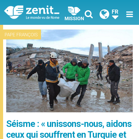
FR
MISSION
PAPE FRANÇOIS
Séisme : « unissons-nous, aidons
ceux qui souffrent en Turquie et