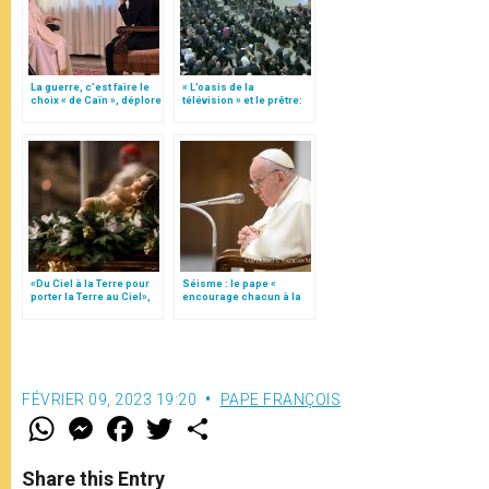
La guerre, c’est faire le
« L’oasis de la
choix « de Caïn », déplore
télévision » et le prêtre:
le pape François
questions du pape
François (texte complet)
«Du Ciel à la Terre pour
Séisme : le pape «
porter la Terre au Ciel»,
encourage chacun à la
par Mgr Francesco Follo
solidarité » avec la
Turquie et la Syrie
FÉVRIER 09, 2023 19:20
PAPE FRANÇOIS
W
M
F
T
S
h
e
a
w
h
a
s
c
i
a
t
s
e
t
r
Share this Entry