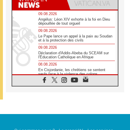
09.08.2026
Angélus: Léon XIV exhorte à la foi en Dieu
dépouillée de tout orgueil
09.08.2026
Le Pape lance un appel à la paix au Soudan
et à la protection des civils
09.08.2026
Déclaration d'Addis-Abeba du SCEAM sur
l'Éducation Catholique en Afrique
08.08.2026
En Cisjordanie, les chrétiens se sentent
seuls face à la violence des colons
08.08.2026
Léon XIV au sanctuaire de Notre Dame du
Bon Conseil à Genazzano en septembre
08.08.2026
Léon XIV: Sainte Agathe aide à contempler
la victoire de l'amour sur la mort
08.08.2026
«Relancer l'empathie», le projet Triennal d'art
des Universités catholiques