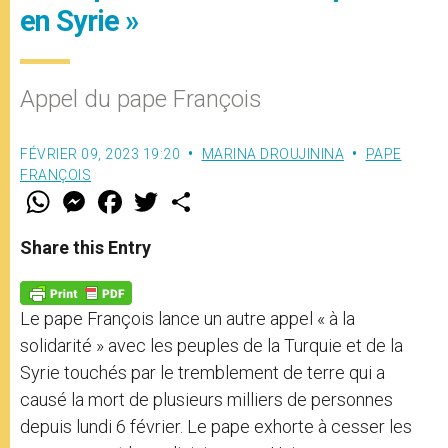
en Syrie »
Appel du pape François
FÉVRIER 09, 2023 19:20
MARINA DROUJININA
PAPE
FRANÇOIS
W
M
F
T
S
h
e
a
w
h
a
s
c
i
a
t
s
e
t
r
Share this Entry
s
e
b
t
e
A
n
o
e
p
g
o
r
p
e
k
Le pape François lance un autre appel « à la
r
solidarité » avec les peuples de la Turquie et de la
Syrie touchés par le tremblement de terre qui a
causé la mort de plusieurs milliers de personnes
depuis lundi 6 février. Le pape exhorte à cesser les