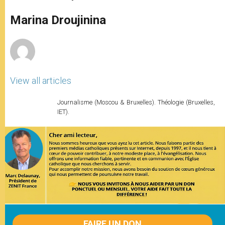
s
e
b
t
e
A
n
o
e
p
g
o
r
Marina Droujinina
p
e
k
r
View all articles
Journalisme (Moscou & Bruxelles). Théologie (Bruxelles,
IET).
FAIRE UN DON