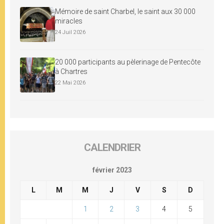
Mémoire de saint Charbel, le saint aux 30 000
miracles
24 Juil 2026
20 000 participants au pèlerinage de Pentecôte
à Chartres
22 Mai 2026
CALENDRIER
février 2023
L
M
M
J
V
S
D
1
2
3
4
5