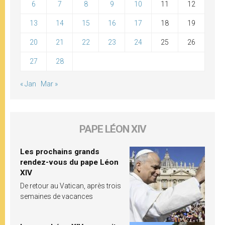
6
7
8
9
10
11
12
13
14
15
16
17
18
19
20
21
22
23
24
25
26
27
28
« Jan
Mar »
PAPE LÉON XIV
Les prochains grands
rendez-vous du pape Léon
XIV
De retour au Vatican, après trois
semaines de vacances