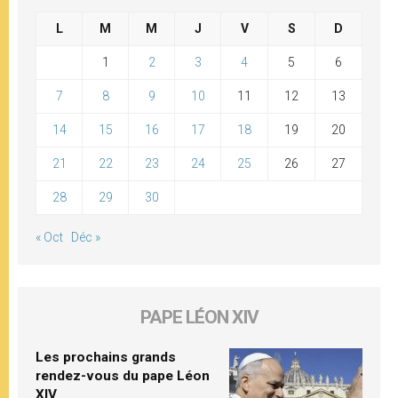
L
M
M
J
V
S
D
1
2
3
4
5
6
7
8
9
10
11
12
13
14
15
16
17
18
19
20
21
22
23
24
25
26
27
28
29
30
« Oct
Déc »
PAPE LÉON XIV
Les prochains grands
rendez-vous du pape Léon
XIV