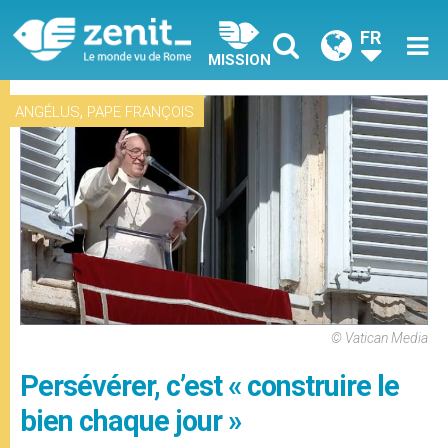
FR
MISSION
,
ANGÉLUS
PAPE FRANÇOIS
© Vatican Media
Persévérer, c’est « construire le
bien chaque jour »