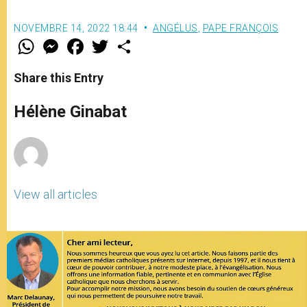
NOVEMBRE 14, 2022 18:44
ANGÉLUS
,
PAPE FRANÇOIS
W
M
F
T
S
h
e
a
w
h
a
s
c
i
a
t
s
e
t
r
Share this Entry
s
e
b
t
e
A
n
o
e
p
g
o
r
Hélène Ginabat
p
e
k
r
View all articles