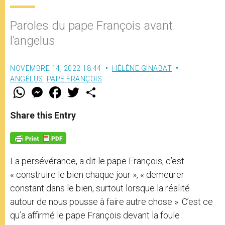
Paroles du pape François avant
l’angelus
NOVEMBRE 14, 2022 18:44
HÉLÈNE GINABAT
ANGÉLUS
,
PAPE FRANÇOIS
W
M
F
T
S
h
e
a
w
h
a
s
c
i
a
t
s
e
t
r
Share this Entry
s
e
b
t
e
A
n
o
e
p
g
o
r
p
e
k
r
La persévérance, a dit le pape François, c’est
« construire le bien chaque jour », « demeurer
constant dans le bien, surtout lorsque la réalité
autour de nous pousse à faire autre chose ». C’est ce
qu’a affirmé le pape François devant la foule