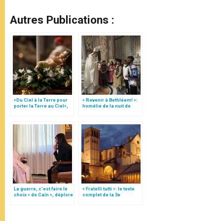
Autres Publications :
«Du Ciel à la Terre pour
« Revenir à Bethléem! »:
porter la Terre au Ciel»,
homélie de la nuit de
par Mgr Francesco Follo
Noël (texte complet)
La guerre, c’est faire le
« Fratelli tutti »: le texte
choix « de Caïn », déplore
complet de la 3e
le pape François
encyclique du pape
François