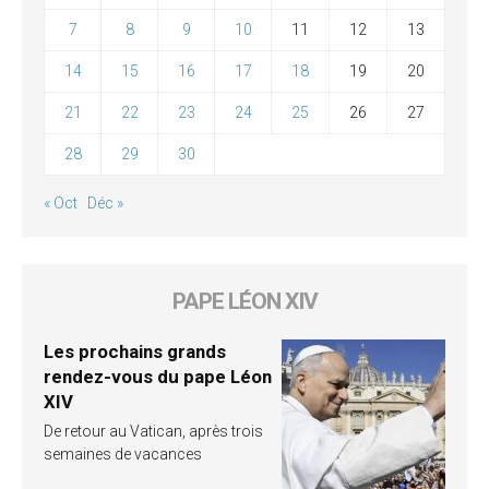
7
8
9
10
11
12
13
14
15
16
17
18
19
20
21
22
23
24
25
26
27
28
29
30
« Oct
Déc »
PAPE LÉON XIV
Les prochains grands
rendez-vous du pape Léon
XIV
De retour au Vatican, après trois
semaines de vacances