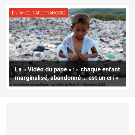
,
ENFANCE
PAPE FRANÇOIS
La « Vidéo du pape » : « chaque enfant
marginalisé, abandonné … est un cri »