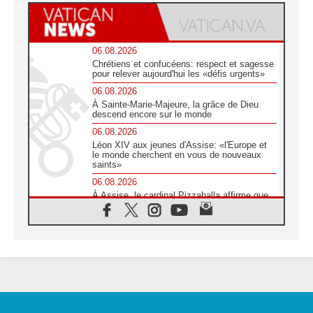
06.08.2026
Chrétiens et confucéens: respect et sagesse
pour relever aujourd'hui les «défis urgents»
06.08.2026
À Sainte-Marie-Majeure, la grâce de Dieu
descend encore sur le monde
06.08.2026
Léon XIV aux jeunes d'Assise: «l'Europe et
le monde cherchent en vous de nouveaux
saints»
06.08.2026
À Assise, le cardinal Pizzaballa affirme que
«les chrétiens veulent la paix»
06.08.2026
Au Mexique, le cardinal Parolin invite à être
aux côtés des marginalisées
06.08.2026
À Assise, le Pape invite les jeunes à
«construire la civilisation de l'amour»
05.08.2026