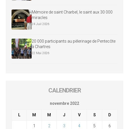
Mémoire de saint Charbel, le saint aux 30 000
miracles
24 Juil 2026
20 000 participants au pèlerinage de Pentecôte
à Chartres
22 Mai 2026
CALENDRIER
novembre 2022
L
M
M
J
V
S
D
1
2
3
4
5
6