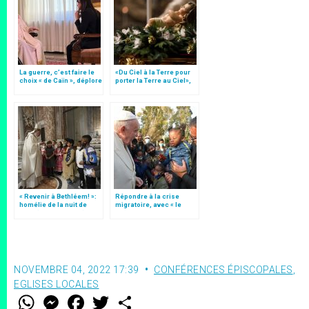
La guerre, c’est faire le
«Du Ciel à la Terre pour
choix « de Caïn », déplore
porter la Terre au Ciel»,
le pape François
par Mgr Francesco Follo
« Revenir à Bethléem! »:
Répondre à la crise
homélie de la nuit de
migratoire, avec « le
Noël (texte complet)
style de l’humanité »!
(texte complet)
NOVEMBRE 04, 2022 17:39
CONFÉRENCES ÉPISCOPALES
,
EGLISES LOCALES
W
M
F
T
S
h
e
a
w
h