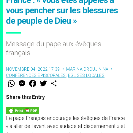
vous pencher sur les blessures
de peuple de Dieu »
Message du pape aux évêques
français
NOVEMBRE 04, 2022 17:39
MARINA DROUJININA
CONFÉRENCES ÉPISCOPALES
,
EGLISES LOCALES
W
M
F
T
S
h
e
a
w
h
a
s
c
i
a
t
s
e
t
r
Share this Entry
s
e
b
t
e
A
n
o
e
p
g
o
r
p
e
k
Le pape François encourage les évêques de France
r
« à aller de l’avant avec audace et discernement » et