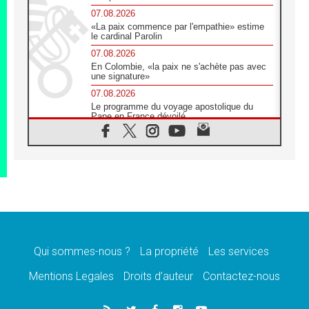
07.08.2026
«La paix commence par l'empathie» estime
le cardinal Parolin
07.08.2026
En Colombie, «la paix ne s'achète pas avec
une signature»
07.08.2026
Le programme du voyage apostolique du
Pape en France dévoilé
07.08.2026
1ère Conférence continentale sur l'éducation
catholique en Afrique
07.08.2026
Un logo symbolique pour la venue du Pape
en France
07.08.2026
Cardinal Rossi: «La venue du Pape Léon en
Argentine est un hommage à François»
Qui sommes-nous ?
La propriété
Les services
07.08.2026
Hiroshima et Nagasaki, 81 ans après,
Mentions Legales
Droits d’auteur
Contactez-nous
lancement des «dix jours de prière pour la
paix»
06.08.2026