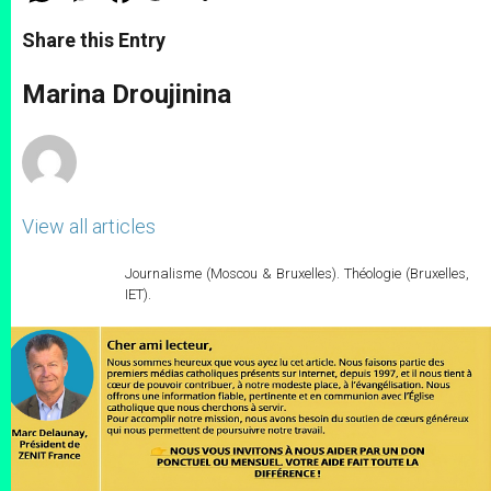
a
s
c
i
a
t
s
e
t
r
Share this Entry
s
e
b
t
e
A
n
o
e
p
g
o
r
Marina Droujinina
p
e
k
r
View all articles
Journalisme (Moscou & Bruxelles). Théologie (Bruxelles,
IET).