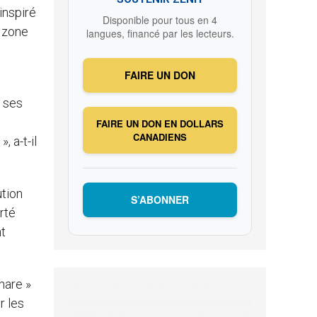
inspiré
Disponible pour tous en 4
e zone
langues, financé par les lecteurs.
FAIRE UN DON
é ses
FAIRE UN DON EN DOLLARS
CANADIENS
, a-t-il
ution
S’ABONNER
rté
nt
phare »
r les