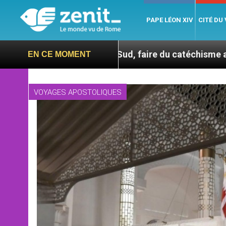
PAPE LÉON XIV
CITÉ DU
En Corée du Sud, faire du catéchisme autrement
EN CE MOMENT
VOYAGES APOSTOLIQUES