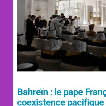
Bahreïn : le pape Fran
coexistence pacifique