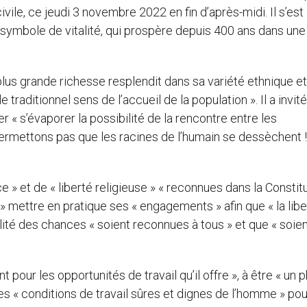
vile, ce jeudi 3 novembre 2022 en fin d’après-midi. Il s’est 
a, symbole de vitalité, qui prospère depuis 400 ans dans un
 plus grande richesse resplendit dans sa variété ethnique et
 traditionnel sens de l’accueil de la population ». Il a invit
r « s’évaporer la possibilité de la rencontre entre les
e permettons pas que les racines de l’humain se dessèchent ! »
e » et de « liberté religieuse » « reconnues dans la Constit
 » mettre en pratique ses « engagements » afin que « la libe
égalité des chances « soient reconnues à tous » et que « soie
 pour les opportunités de travail qu’il offre », à être « un 
des « conditions de travail sûres et dignes de l’homme » pou