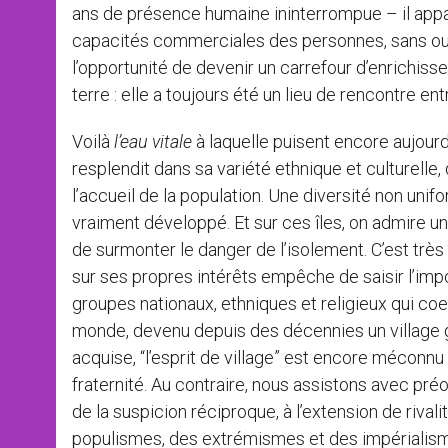
ans de présence humaine ininterrompue – il appa
capacités commerciales des personnes, sans oub
l’opportunité de devenir un carrefour d’enrichis
terre : elle a toujours été un lieu de rencontre en
Voilà
l’eau vitale
à laquelle puisent encore aujourd
resplendit dans sa variété ethnique et culturelle,
l’accueil de la population. Une diversité non unif
vraiment développé. Et sur ces îles, on admire un
de surmonter le danger de l’isolement. C’est très
sur ses propres intérêts empêche de saisir l’im
groupes nationaux, ethniques et religieux qui coe
monde, devenu depuis des décennies un village g
acquise, “l’esprit de village” est encore méconnu à
fraternité. Au contraire, nous assistons avec préo
de la suspicion réciproque, à l’extension de rival
populismes, des extrémismes et des impérialisme