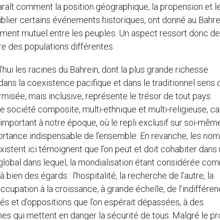
raît comment la position géographique, la propension et l
lier certains événements historiques, ont donné au Bahre
sement mutuel entre les peuples. Un aspect ressort donc de
tre des populations différentes.
’hui les racines du Bahreïn, dont la plus grande richesse
 dans la coexistence pacifique et dans le traditionnel sens 
ormisée, mais inclusive, représente le trésor de tout pays
e société composite, multi-ethnique et multi-religieuse, c
 important à notre époque, où le repli exclusif sur soi-mêm
portance indispensable de l’ensemble. En revanche, les no
xistent ici témoignent que l’on peut et doit cohabiter dans
lobal dans lequel, la mondialisation étant considérée co
 bien des égards : l’hospitalité, la recherche de l’autre, la
ccupation à la croissance, à grande échelle, de l’indifféren
ités et d’oppositions que l’on espérait dépassées, à des
s qui mettent en danger la sécurité de tous. Malgré le p