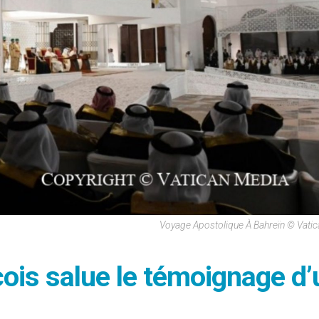
Voyage Apostolique À Bahreïn © Vati
çois salue le témoignage d