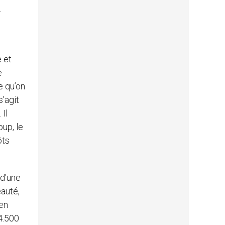
.
e et
e
e qu’on
s’agit
Il
up, le
ôts
 d’une
eauté,
ien
4.500