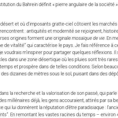
tution du Bahreïn définit « pierre angulaire de la société »
u désert et où d’imposants gratte-ciel côtoient les marchés
 rencontrent : antiquités et modernité se rejoignent, histoir
rses origines forment une originale
mosaïque
de vie
. En m
 de vitalité” qui caractérise le pays. Je fais référence à c
 je voudrais m’inspirer pour partager quelques réflexions. Il 
les dans une zone désertique où les pluies sont très rares. 
gtemps et prospère dans de telles conditions. Selon beauco
r des dizaines de mètres sous le sol, puisant dans des dép
ns la recherche et la valorisation de son passé, qui parle
des millénaires déjà, les gens accouraient, attirés par sa b
 qui lui donnèrent la réputation d’être paradisiaque : l’anc
ants”. En remontant les vastes racines du temps – environ 