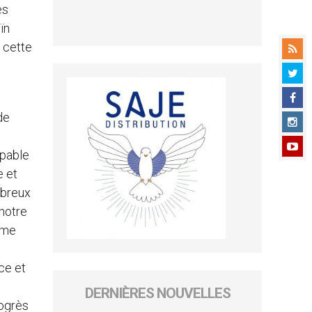
es
ïn
 cette
de
apable
e et
mbreux
 notre
mme
ce et
DERNIÈRES NOUVELLES
rogrès