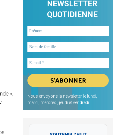
NEWSLETTER
QUOTIDIENNE
nde »,
Nous envoyons la newsletter le lundi,
e
mardi, mercredi, jeudi et vendredi
rps
SOUTENIR ZENIT