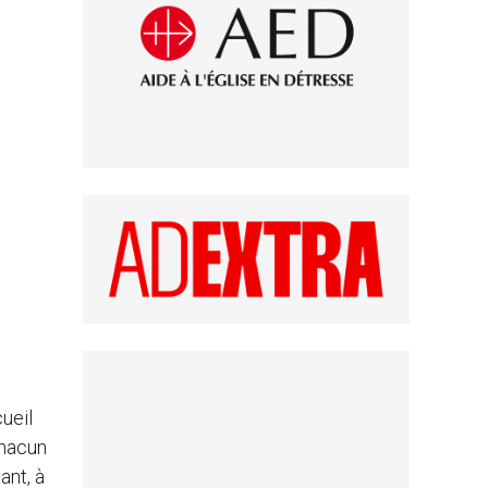
ueil
chacun
ant, à