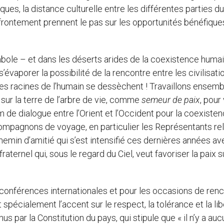
ques, la distance culturelle entre les différentes parties du
rontement prennent le pas sur les opportunités bénéfique
mbole – et dans les déserts arides de la coexistence humai
 s’évaporer la possibilité de la rencontre entre les civilisati
les racines de l’humain se dessèchent ! Travaillons ensemb
i, sur la terre de l’arbre de vie, comme
semeur de paix
, pour
m de dialogue entre l’Orient et l’Occident pour la coexiste
mpagnons de voyage, en particulier les Représentants rel
emin d’amitié qui s’est intensifié ces dernières années av
aternel qui, sous le regard du Ciel, veut favoriser la paix s
 conférences internationales et pour les occasions de ren
pécialement l’accent sur le respect, la tolérance et la lib
s par la Constitution du pays, qui stipule que « il n’y a au