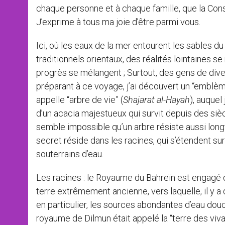
chaque personne et à chaque famille, que la Consti
J’exprime à tous ma joie d’être parmi vous.
Ici, où les eaux de la mer entourent les sables d
traditionnels orientaux, des réalités lointaines se
progrès se mélangent ; Surtout, des gens de dive
préparant à ce voyage, j’ai découvert un “emblème
appelle “arbre de vie” (
Shajarat al-Hayah
), auquel
d’un acacia majestueux qui survit depuis des sièc
semble impossible qu’un arbre résiste aussi lon
secret réside dans les racines, qui s’étendent su
souterrains d’eau.
Les racines : le Royaume du Bahreïn est engagé da
terre extrêmement ancienne, vers laquelle, il y a 
en particulier, les sources abondantes d’eau douce
royaume de Dilmun était appelé la “terre des viv