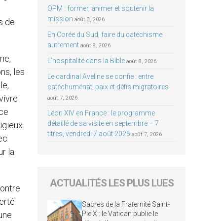
OPM : former, animer et soutenir la
mission
août 8, 2026
s de
En Corée du Sud, faire du catéchisme
autrement
août 8, 2026
ne,
L’hospitalité dans la Bible
août 8, 2026
ons, les
Le cardinal Aveline se confie : entre
le,
catéchuménat, paix et défis migratoires
 vivre
août 7, 2026
nce
Léon XIV en France : le programme
détaillé de sa visite en septembre – 7
igieux.
titres, vendredi 7 août 2026
août 7, 2026
ec
ur la
ACTUALITÉS LES PLUS LUES
contre
erté
Sacres de la Fraternité Saint-
cune
Pie X : le Vatican publie le