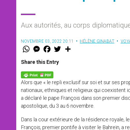
Aux autorités, au corps diplomatique
NOVEMBRE 03, 2022 20:11
HÉLÈNE GINABAT
VOY
W
M
F
T
S
h
e
a
w
h
a
s
c
i
a
t
s
e
t
r
Share this Entry
s
e
b
t
e
A
n
o
e
p
g
o
r
p
e
k
Alors que « le repli exclusif sur soi et sur ses 
r
nationaux, ethniques et religieux qui coexistent 
a déclaré le pape François dans son premier dis
apostolique, du 3 au 6 novembre.
Dans la cour extérieure de la résidence royale, l
François, premier pontife à visiter le Bahreïn, a r