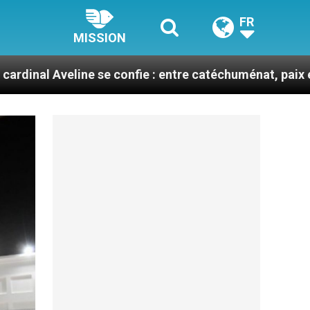
FR
MISSION
ne se confie : entre catéchuménat, paix et défis migrat