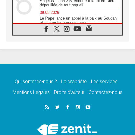
Angélus: Léon XIV exhorte à la foi en Dieu
dépouillée de tout orgueil
09.08.2026
Le Pape lance un appel à la paix au Soudan
et à la protection des civils
09.08.2026
Déclaration d'Addis-Abeba du SCEAM sur
l'Éducation Catholique en Afrique
08.08.2026
En Cisjordanie, les chrétiens se sentent
seuls face à la violence des colons
08.08.2026
Léon XIV au sanctuaire de Notre Dame du
Bon Conseil à Genazzano en septembre
Qui sommes-nous ?
La propriété
Les services
08.08.2026
Léon XIV: Sainte Agathe aide à contempler
Mentions Legales
Droits d’auteur
Contactez-nous
la victoire de l'amour sur la mort
08.08.2026
«Relancer l'empathie», le projet Triennal d'art
des Universités catholiques
08.08.2026
Signis 2026, donner la parole aux religieuses
catholiques