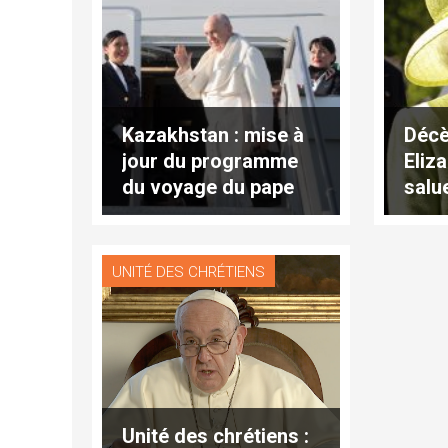
Kazakhstan : mise à
Décè
jour du programme
Eliza
du voyage du pape
salu
serv
UNITÉ DES CHRÉTIENS
Unité des chrétiens :