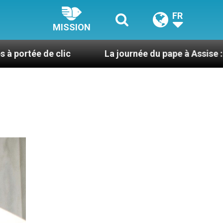
FR
MISSION
lic
La journée du pape à Assise : « Allons-y ! Let